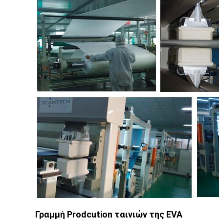
Γραμμή Prodcution ταινιών της EVA