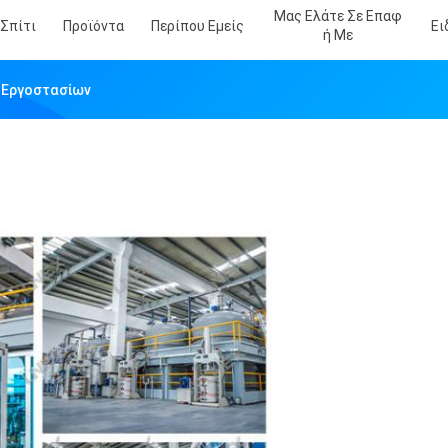
Μας Ελάτε Σε Επαφ
Σπίτι
Προϊόντα
Περίπου Εμείς
Ει
Ή Με
 Εργοστασίων