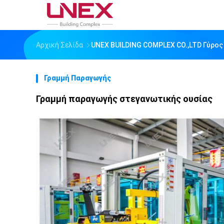
Αρχική Σελίδα
UNEX BUILDING COMPLEX CO.,LTD Γύρος
Γραμμή Παραγωγής
Γραμμή παραγωγής στεγανωτικής ουσίας