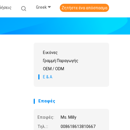
Greek
δήσεις
Ζητήστε ένα απόσπασμα
Εικόνες
Γραμμή Παραγωγής
OEM / ODM
Ε & Α
Επαφές
Επαφές:
Ms. Milly
Τηλ.::
008618613810667