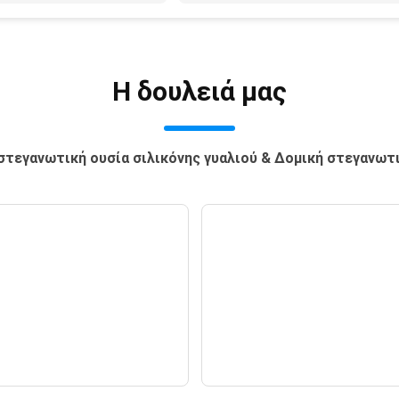
Η δουλειά μας
 στεγανωτική ουσία σιλικόνης γυαλιού & Δομική στεγανω
Χτίσιμο ομάδας
Επισκεφτείτε το
ινδικό πελάτη μα
— Ειδήσεις —
ΚΡΕΜΑ
— Ειδήσεις —