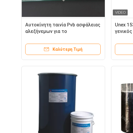
Αυτοκίνητη ταινία Pvb ασφάλειας
Unex 15
αλεξήνεμων για το
γενικός
τοποθετημένο σε στρώματα
ουσίας 
γυαλί
Καλύτερη Τιμή