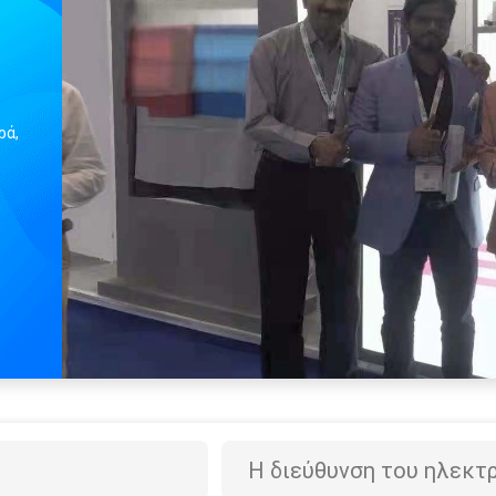
ρά,
ς