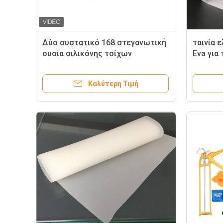
Δύο συστατικό 168 στεγανωτική
ταινία 
ουσία σιλικόνης τοίχων
Eva για
κουρτινών για το διπλό γυαλί
τα ενδι
Καλύτερη Τιμή