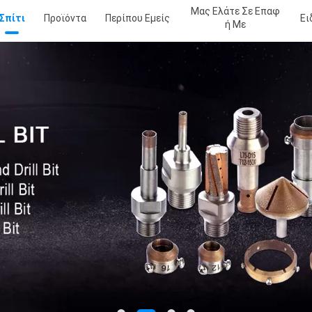
Μας Ελάτε Σε Επαφ
Σπίτι
Προϊόντα
Περίπου Εμείς
Ει
Ή Με