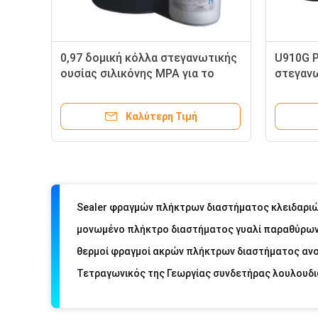
0,97 δομική κόλλα στεγανωτικής
U910G P
ουσίας σιλικόνης MPA για το
στεγανω
αργίλιο 1.41g/Cm3
στεγανω
λειωμέ
Καλύτερη Τιμή