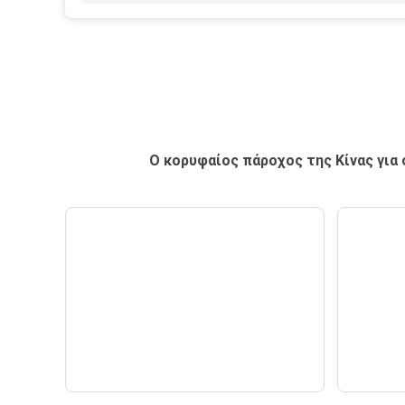
Ο κορυφαίος πάροχος της Κίνας για
Το 4Ο γυαλί του Ιράν
παρουσιάζει
— Ειδήσεις —