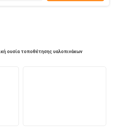
με
τική ουσία τοποθέτησης υαλοπινάκων
ν
GLASSPROINDIA
ς
— Ειδήσεις —