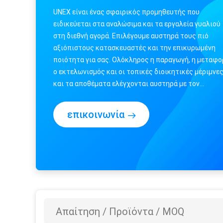
UNEX είναι ένας σφαιρικός προμηθευτής που
ειδικεύεται στα αναλώσιμα και τα εργαλεία γυαλιού
στη διεθνή αγορά. Επιλέγουμε αυστηρά τους πιό
αξιόπιστους κατασκευαστές και την επικυρωμένη
ποιότητα για σας. Ολόκληρος η παραγωγή, η μεταφο
ο εκτελωνισμός και οι τοπικές διοικητικές μέριμνε
και τα αποθέματα ελέγχονται αυστηρά με τον
τυποποιημένο κανόνα UNEX. Τα προϊόντα μας
αποτελούνται κυρίως από 6 σε...
επικοινωνία