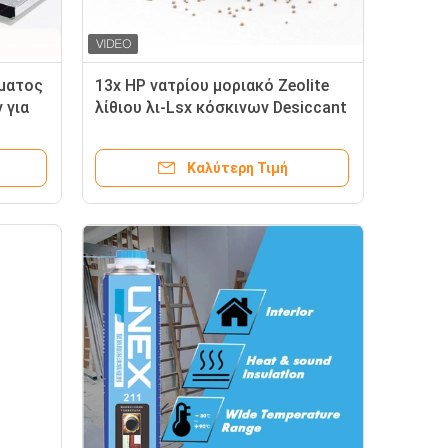
ματος
13x HP νατρίου μοριακό Zeolite
 για
λίθιου λι-Lsx κόσκινων Desiccant
0.40.8mm 1.62.5mm
Καλύτερη Τιμή