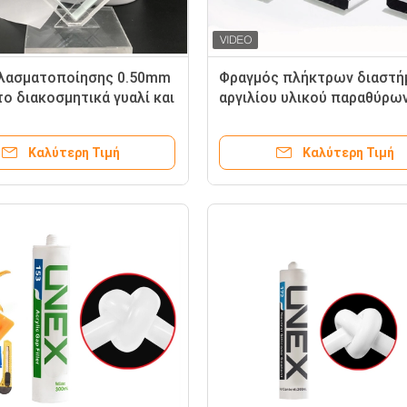
ελασματοποίησης 0.50mm
Φραγμός πλήκτρων διαστή
 το διακοσμητικά γυαλί και
αργιλίου υλικού παραθύρων
άμεσα στρώματα
τη μόνωση του γυαλιού
Καλύτερη Τιμή
Καλύτερη Τιμή