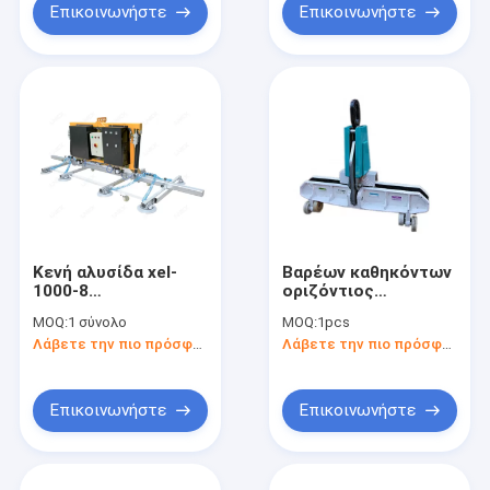
Επικοινωνήστε
Επικοινωνήστε
Κενή αλυσίδα xel-
Βαρέων καθηκόντων
1000-8
οριζόντιος
ανελκυστήρων
ανυψωτικός
MOQ:
1 σύνολο
MOQ:
1pcs
ανυψωτών 1000kg
σφιγκτήρας γυαλιού
Λάβετε την πιο πρόσφατη τιμή
Λάβετε την πιο πρόσφατη τιμή
φλυτζανιών
1000KG ιταλικός LC
αναρρόφησης
μπαταριών γυαλιού
Επικοινωνήστε
Επικοινωνήστε