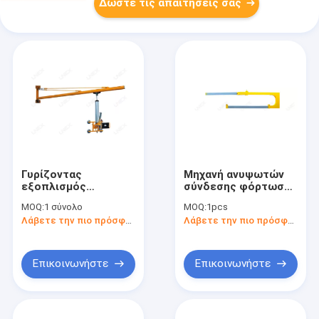
Δώστε τις απαιτήσεις σας
Γυρίζοντας
Μηχανή ανυψωτών
εξοπλισμός
σύνδεσης φόρτωσης
βιομηχανικής
και εκφόρτωσης
MOQ:
1 σύνολο
MOQ:
1pcs
επεξεργασίας
γυαλιού μορφής του
Λάβετε την πιο πρόσφατη τιμή
Λάβετε την πιο πρόσφατη τιμή
γερανών φλόκων
U
τοίχων
Επικοινωνήστε
Επικοινωνήστε