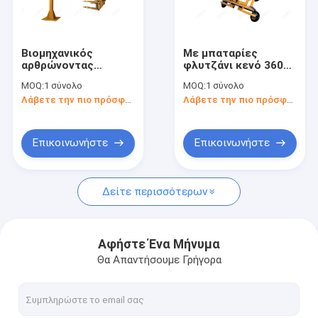
Γύρος εργοστασίων
Ποιοτικός έλεγχος
Βιομηχανικός
Με μπαταρίες
αρθρώνοντας
φλυτζάνι κενό 360º
Μας ελάτε σε επαφή με
πνευματικός
800kg ανυψωτών
MOQ:
1 σύνολο
MOQ:
1 σύνολο
βραχίονας BL-150
φλυτζανιών
Λάβετε την πιο πρόσφατη τιμή
Λάβετε την πιο πρόσφατη τιμή
200KG χειριστών
αναρρόφησης
Ειδήσεις
Ζητήστε ένα απόσπασμα
Επικοινωνήστε
Επικοινωνήστε
Δείτε περισσότερων
στεγανωτική ουσία σιλικόνης γυαλιού
Δομική στεγανωτική ουσία τοποθέτησης υαλοπινάκων
Αφήστε Ένα Μήνυμα
Θα Απαντήσουμε Γρήγορα
μονώνοντας στεγανωτική ουσία γυαλιού
Πλήκτρο διαστήματος παραθύρων αργιλίου