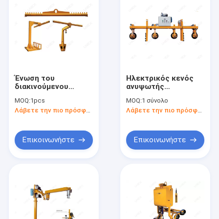
Ένωση του
Ηλεκτρικός κενός
διακινούμενου
ανυψωτής
γερανού φραγμών για
αναρρόφησης
MOQ:
1pcs
MOQ:
1 σύνολο
την ακατέργαστη
μετάλλων φύλλων
Λάβετε την πιο πρόσφατη τιμή
Λάβετε την πιο πρόσφατη τιμή
μεταφορά πακέτων
φλυτζανιών
γυαλιού
χειριστών για την
εκφόρτωση γυαλιού
Επικοινωνήστε
Επικοινωνήστε
Σπίτι
Προϊόντα
Περίπου εμείς