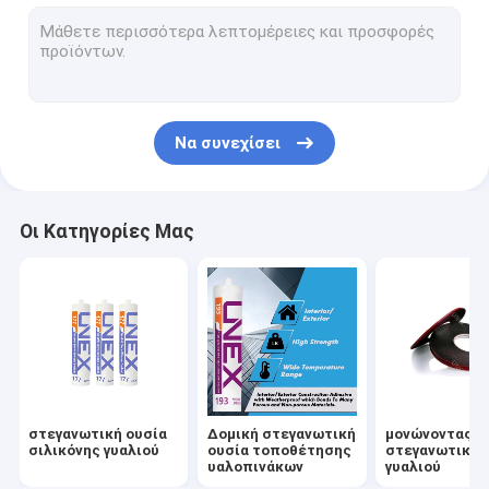
μοριακό desiccant κόσκινων
Ταινία ενδιάμεσων στρωμάτων PVB
Ταινία ελασματοποίησης της EVA
Να συνεχίσει
έξυπνη ταινία
Αλέθοντας εργαλεία γυαλιού
Οι Κατηγορίες Μας
Εργαλεία διατρήσεων γυαλιού
Υλικό γυαλιού
Χρώμα σμάλτων γυαλιού
Ανυψωτής φλυτζανιών αναρρόφησης
στεγανωτική ουσία
Δομική στεγανωτική
μονώνοντας
Ράφια αποθήκευσης γυαλιού
σιλικόνης γυαλιού
ουσία τοποθέτησης
στεγανωτική 
υαλοπινάκων
γυαλιού