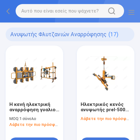
Ανυψωτής Φλυτζανιών Αναρρόφησης
(17)
Η κενή ηλεκτρική
Ηλεκτρικός κενός
αναρρόφηση γυαλιού
ανυψωτής prel-500-
κοιλαίνει το
6A 220VAC
MOQ:
1 σύνολο
Λάβετε την πιο πρόσφατη τιμή
φέρνοντας ανυψωτή
φλυτζανιών
Λάβετε την πιο πρόσφατη τιμή
PL-500-8 PL-1000-8
αναρρόφησης
γυαλιού