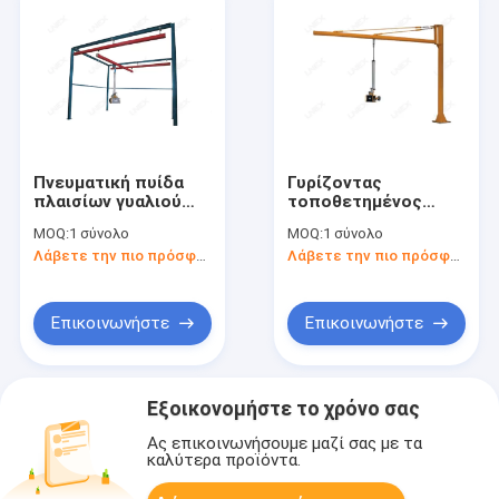
Πνευματική πυίδα
Γυρίζοντας
πλαισίων γυαλιού
τοποθετημένος
ανυψωτών
στυλοβάτης φλόκων
MOQ:
1 σύνολο
MOQ:
1 σύνολο
κατασκευή γερανών
εξοπλισμός
Λάβετε την πιο πρόσφατη τιμή
Λάβετε την πιο πρόσφατη τιμή
εξοπλισμού X-$L*Y
χειρισμού γερανών
βιομηχανικός
Επικοινωνήστε
Επικοινωνήστε
Εξοικονομήστε το χρόνο σας
Ας επικοινωνήσουμε μαζί σας με τα
καλύτερα προϊόντα.