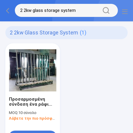
2 2kw Glass Storage System
(1)
Προσαρμοσμένη
σύνδεση ένα ράφι
πλαισίων γυαλιού
MOQ:
10 σύνολο
τύπων με Forklift το
Λάβετε την πιο πρόσφατη τιμή
φορτηγό