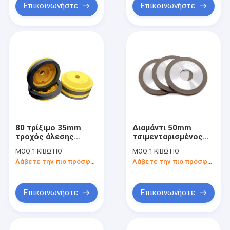
Επικοινωνήστε
Επικοινωνήστε
80 τρίξιμο 35mm
Διαμάντι 50mm
τροχός άλεσης
τσιμενταρισμένος
δεσμών ρητίνης για
τροχός άλεσης
MOQ:
1 ΚΙΒΩΤΙΟ
MOQ:
1 ΚΙΒΩΤΙΟ
τη λεπτή στίλβωση
δεσμών ρητίνης
Λάβετε την πιο πρόσφατη τιμή
Λάβετε την πιο πρόσφατη τιμή
λήξης γυαλιού
καρβιδίου
Επικοινωνήστε
Επικοινωνήστε