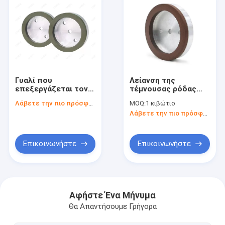
Γυαλί που
Λείανση της
επεξεργάζεται τον
τέμνουσας ρόδας
πράσινο τροχό
μύλων γυαλιού
Λάβετε την πιο πρόσφατη τιμή
MOQ:
1 κιβώτιο
άλεσης ρητίνης
δεσμών 2800rpm
Λάβετε την πιο πρόσφατη τιμή
φλυτζανιών 200mm
ρητίνης διαμαντιών
για το γυαλί Edger
Επικοινωνήστε
Επικοινωνήστε
Σπίτι
Προϊόντα
Αφήστε Ένα Μήνυμα
Θα Απαντήσουμε Γρήγορα
Περίπου εμείς