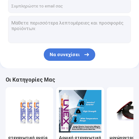
Γύρος εργοστασίων
Ποιοτικός έλεγχος
Μας ελάτε σε επαφή με
Ειδήσεις
Να συνεχίσει
Ζητήστε ένα απόσπασμα
Οι Κατηγορίες Μας
στεγανωτική ουσία σιλικόνης γυαλιού
Δομική στεγανωτική ουσία τοποθέτησης υαλοπινάκων
μονώνοντας στεγανωτική ουσία γυαλιού
Πλήκτρο διαστήματος παραθύρων αργιλίου
στεγανωτική ουσία
Δομική στεγανωτική
μονώνοντας