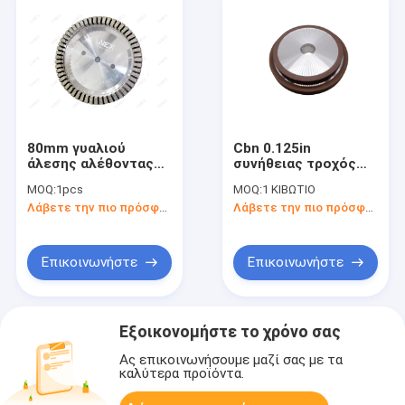
80mm γυαλιού
Cbn 0.125in
άλεσης αλέθοντας
συνήθειας τροχός
φλυτζάνι διαμαντιών
άλεσης διαμαντιών
MOQ:
1pcs
MOQ:
1 ΚΙΒΩΤΙΟ
τροχών τετμημένο
για τη στίλβωση Pcd
Λάβετε την πιο πρόσφατη τιμή
Λάβετε την πιο πρόσφατη τιμή
για τη διπλή
ακονίζοντας μηχανή
Επικοινωνήστε
Επικοινωνήστε
Εξοικονομήστε το χρόνο σας
Ας επικοινωνήσουμε μαζί σας με τα
καλύτερα προϊόντα.