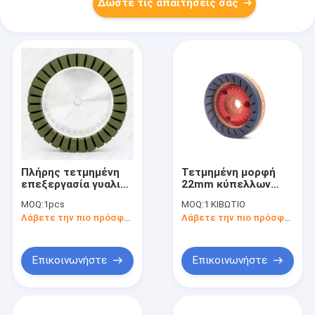
Δώστε τις απαιτήσεις σας
Πλήρης τετμημένη
Τετμημένη μορφή
επεξεργασία γυαλιού
22mm κύπελλων
τροχών άλεσης
φλυτζανιών τροχός
MOQ:
1pcs
MOQ:
1 ΚΙΒΩΤΙΟ
διαμαντιών δεσμών
άλεσης ρητίνης για
Λάβετε την πιο πρόσφατη τιμή
Λάβετε την πιο πρόσφατη τιμή
ρητίνης
τη μηχανή Bottero
Beveling
Επικοινωνήστε
Επικοινωνήστε