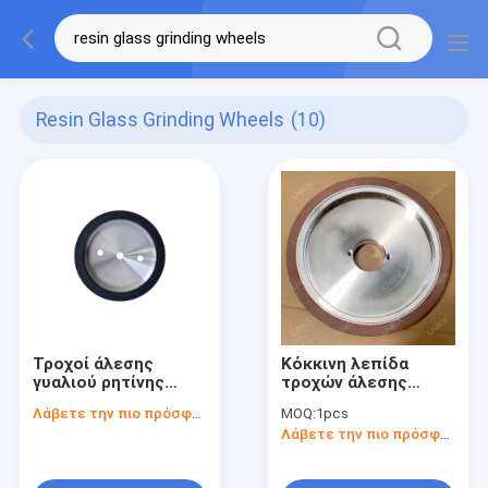
Resin Glass Grinding Wheels
(10)
Τροχοί άλεσης
Κόκκινη λεπίδα
γυαλιού ρητίνης
τροχών άλεσης
150mm δίσκος
γυαλιού φλυτζανιών
Λάβετε την πιο πρόσφατη τιμή
MOQ:
1pcs
μύλων
ρητίνης για το μύλο
Λάβετε την πιο πρόσφατη τιμή