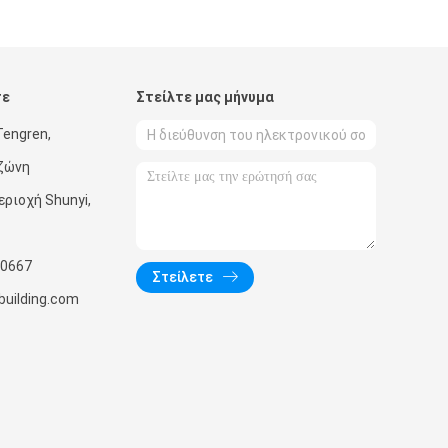
τε
Στείλτε μας μήνυμα
Tengren,
 ζώνη
εριοχή Shunyi,
0667
Στείλετε
uilding.com