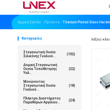
Αρχική Σελίδα
Προϊόντα
Titanium Plated Glass Hard
Κατηγορίες
λέξεις-κλε
Στεγανωτική Ουσία
(102)
Σιλικόνης Γυαλιού...
Δομική Στεγανωτική
Ουσία Τοποθέτησης
(22)
Υαλ...
Μονώνοντας
Στεγανωτική Ουσία
(18)
Γυαλιού...
Πλήκτρο Διαστήματος
(24)
Παραθύρων Αργιλίου...