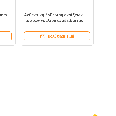
12mm
Ανθεκτική άρθρωση ανοίξεων
πορτών γυαλιού ανοξείδωτου
άτων
Buidling αλουμινίου υλικού
γυαλιού
Καλύτερη Τιμή