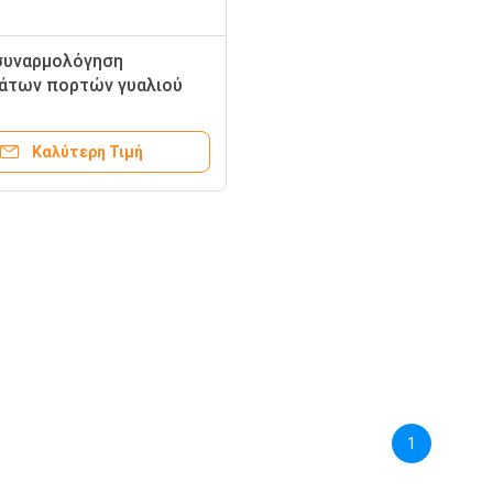
συναρμολόγηση
άτων πορτών γυαλιού
ιών ορείχαλκου
ωτου υλικού γυαλιού
Καλύτερη Τιμή
ας
1