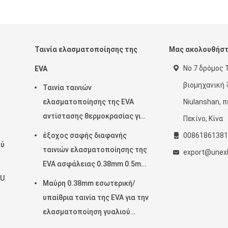
Ταινία ελασματοποίησης της
Μας ακολουθήσ
Νο 7 δρόμος 
EVA
βιομηχανική
Ταινία ταινιών
ελασματοποίησης της EVA
Niulanshan, π
αντίστασης θερμοκρασίας για
Πεκίνο, Κίνα
την επεξεργασία γυαλιού
έξοχος σαφής διαφανής
00861861381
ού
ταινιών ελασματοποίησης της
export@unexb
EVA ασφάλειας 0.38mm 0.5mm
TU
0.76mm για το γυαλί
Μαύρη 0.38mm εσωτερική/
υπαίθρια ταινία της EVA για την
ελασματοποίηση γυαλιού
μαλακή