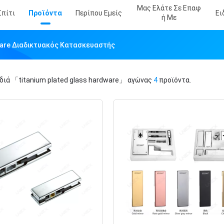
Μας Ελάτε Σε Επαφ
Σπίτι
Προϊόντα
Περίπου Εμείς
Ει
Ή Με
ware Διαδικτυακός Κατασκευαστής
ιδιά
「titanium plated glass hardware」
αγώνας
4
προϊόντα.