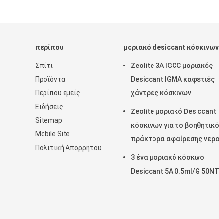
περίπου
μοριακό desiccant κόσκινων
Σπίτι
Zeolite 3A IGCC μοριακές
Προϊόντα
Desiccant IGMA καφετιές
Περίπου εμείς
χάντρες κόσκινων
Ειδήσεις
Zeolite μοριακό Desiccant
Sitemap
κόσκινων για το βοηθητικό
Mobile Site
πράκτορα αφαίρεσης νερ
Πολιτική Απορρήτου
3 ένα μοριακό κόσκινο
Desiccant 5A 0.5ml/G 50N