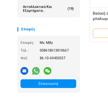
Ανταλλακτικά Και
(19)
Εξαρτήματα...
Βασική 
μπαλωμ
κλειδαρ
ανοξείδ
Επαφές
συνήθει
Επαφές:
Ms. Milly
Τηλ.::
008618613810667
Φαξ:
86-10-69450557
Επικοινωνία