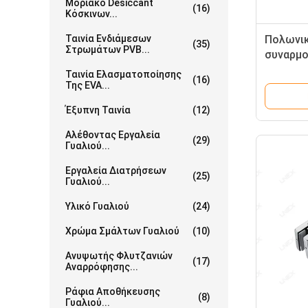
Μοριακό Desiccant
(16)
Κόσκινων...
Ταινία Ενδιάμεσων
Πολωνι
(35)
Στρωμάτων PVB...
συναρμ
πορτών 
Ταινία Ελασματοποίησης
(16)
υλικού 
Της EVA...
Έξυπνη Ταινία
(12)
Αλέθοντας Εργαλεία
(29)
Γυαλιού...
Εργαλεία Διατρήσεων
(25)
Γυαλιού...
Υλικό Γυαλιού
(24)
Χρώμα Σμάλτων Γυαλιού
(10)
Ανυψωτής Φλυτζανιών
(17)
Αναρρόφησης...
Ράφια Αποθήκευσης
(8)
Γυαλιού...