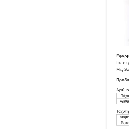
Εφαρμ
Για το
Μεγάλα
Προδι
Αριθμο
Πάχο
Αριθμ
Ταχύτη
Διάμε
Ταχύ