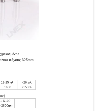
 χρειασμένος.
γυαλιού πάχους 325mm.
19-25 χιλ.
>26 χιλ.
1600
<1500>
ας)
1-D100
-2800rpm