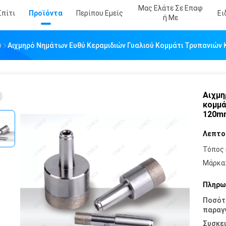
Μας Ελάτε Σε Επαφ
Σπίτι
Προϊόντα
Περίπου Εμείς
Ει
Ή Με
ύ
Αιχμηρό Νημάτων Ευθύ Κεραμιδιών Γυαλιού Κομμάτι Τρυπανιών
Αιχμη
κομμά
120m
Λεπτο
Τόπος 
Μάρκα
Πληρω
Ποσότ
παραγγ
Συσκε