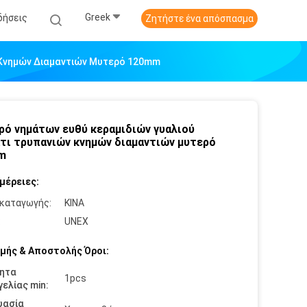
Greek
δήσεις
Ζητήστε ένα απόσπασμα
 Κνημών Διαμαντιών Μυτερό 120mm
ρό νημάτων ευθύ κεραμιδιών γυαλιού
τι τρυπανιών κνημών διαμαντιών μυτερό
m
μέρειες:
καταγωγής:
ΚΙΝΑ
:
UNEX
μής & Αποστολής Όροι:
ητα
1pcs
ελίας min:
υασία