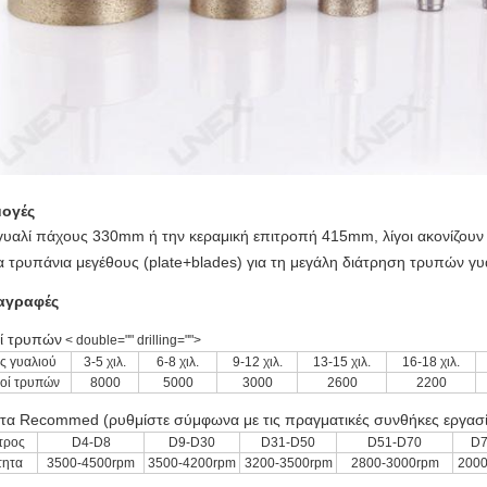
ογές
 γυαλί πάχους 330mm ή την κεραμική επιτροπή 415mm, λίγοι ακονίζουν
 τρυπάνια μεγέθους (plate+blades) για τη μεγάλη διάτρηση τρυπών 
αγραφές
ί τρυπών
< double="" drilling="">
ς γυαλιού
3-5 χιλ.
6-8 χιλ.
9-12 χιλ.
13-15 χιλ.
16-18 χιλ.
οί τρυπών
8000
5000
3000
2600
2200
τα Recommed (ρυθμίστε σύμφωνα με τις πραγματικές συνθήκες εργασί
τρος
D4-D8
D9-D30
D31-D50
D51-D70
D7
τητα
3500-4500rpm
3500-4200rpm
3200-3500rpm
2800-3000rpm
2000