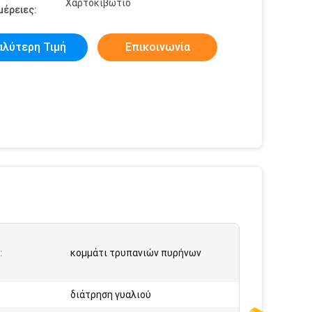
Χαρτοκιβώτιο
έρειες:
αλύτερη Τιμή
Επικοινωνία
:
κομμάτι τρυπανιών πυρήνων
:
διάτρηση γυαλιού