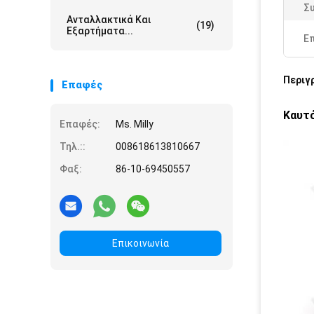
Σ
Ανταλλακτικά Και
(19)
Εξαρτήματα...
Ε
Περιγ
Επαφές
Καυτό
Επαφές:
Ms. Milly
Τηλ.::
008618613810667
Φαξ:
86-10-69450557
Επικοινωνία