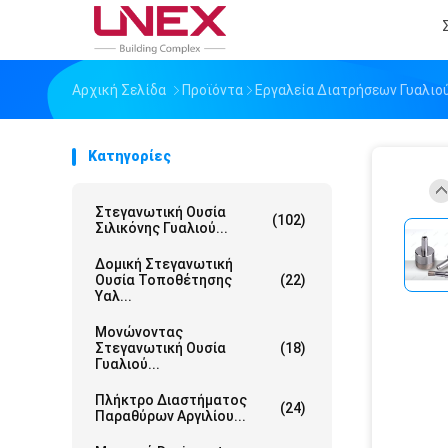
Αρχική Σελίδα
Προϊόντα
Εργαλεία Διατρήσεων Γυαλιο
Κατηγορίες
Στεγανωτική Ουσία
(102)
Σιλικόνης Γυαλιού...
Δομική Στεγανωτική
Ουσία Τοποθέτησης
(22)
Υαλ...
Μονώνοντας
Στεγανωτική Ουσία
(18)
Γυαλιού...
Πλήκτρο Διαστήματος
(24)
Παραθύρων Αργιλίου...