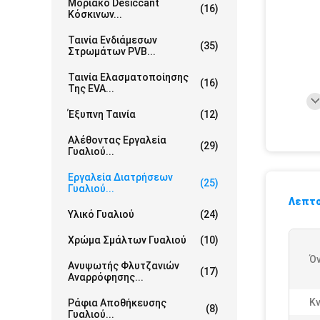
Μοριακό Desiccant
(16)
Κόσκινων...
Ταινία Ενδιάμεσων
(35)
Στρωμάτων PVB...
Ταινία Ελασματοποίησης
(16)
Της EVA...
Έξυπνη Ταινία
(12)
Αλέθοντας Εργαλεία
(29)
Γυαλιού...
Εργαλεία Διατρήσεων
(25)
Γυαλιού...
Λεπτο
Υλικό Γυαλιού
(24)
Χρώμα Σμάλτων Γυαλιού
(10)
Ό
Ανυψωτής Φλυτζανιών
(17)
Αναρρόφησης...
Κν
Ράφια Αποθήκευσης
(8)
Γυαλιού...