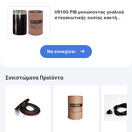
U910G PIB μονώνοντας γυαλιού
στεγανωτικής ουσίας καυτή
στεγανωτική ουσία μαστίχας
λειωμένων μετάλλων
βουτυλική
Να συνεχίσει
Συνιστώμενα Προϊόντα