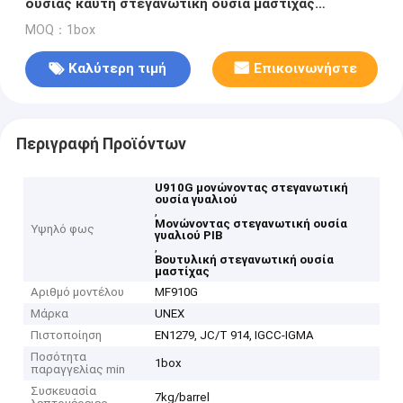
ουσίας καυτή στεγανωτική ουσία μαστίχας
λειωμένων μετάλλων βουτυλική
MOQ：1box
Καλύτερη τιμή
Επικοινωνήστε
Περιγραφή Προϊόντων
U910G μονώνοντας στεγανωτική
ουσία γυαλιού
,
Μονώνοντας στεγανωτική ουσία
Υψηλό φως
γυαλιού PIB
,
Βουτυλική στεγανωτική ουσία
μαστίχας
Αριθμό μοντέλου
MF910G
Μάρκα
UNEX
Πιστοποίηση
EN1279, JC/T 914, IGCC-IGMA
Ποσότητα
1box
παραγγελίας min
Συσκευασία
7kg/barrel