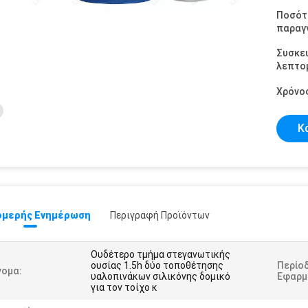
Ποσότ
παραγγ
Συσκε
λεπτομ
Χρόνο
Κ
μερής Ενημέρωση
Περιγραφή Προϊόντων
Ουδέτερο τμήμα στεγανωτικής
ουσίας 1.5h δύο τοποθέτησης
Περίο
νομα:
υαλοπινάκων σιλικόνης δομικό
Εφαρμ
για τον τοίχο κ