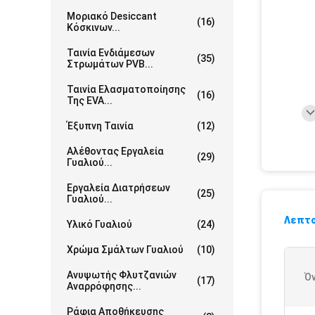
Μοριακό Desiccant
(16)
Κόσκινων...
Ταινία Ενδιάμεσων
(35)
Στρωμάτων PVB...
Ταινία Ελασματοποίησης
(16)
Της EVA...
Έξυπνη Ταινία
(12)
Αλέθοντας Εργαλεία
(29)
Γυαλιού...
Εργαλεία Διατρήσεων
(25)
Γυαλιού...
Λεπτο
Υλικό Γυαλιού
(24)
Χρώμα Σμάλτων Γυαλιού
(10)
Ανυψωτής Φλυτζανιών
Ό
(17)
Αναρρόφησης...
Ράφια Αποθήκευσης