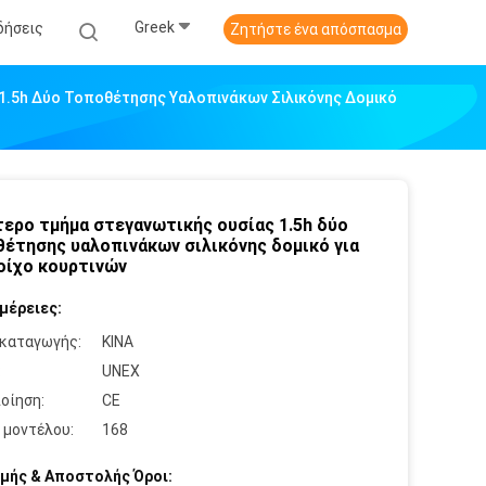
Greek
δήσεις
Ζητήστε ένα απόσπασμα
1.5h Δύο Τοποθέτησης Υαλοπινάκων Σιλικόνης Δομικό
ερο τμήμα στεγανωτικής ουσίας 1.5h δύο
έτησης υαλοπινάκων σιλικόνης δομικό για
οίχο κουρτινών
μέρειες:
καταγωγής:
ΚΙΝΑ
:
UNEX
οίηση:
CE
 μοντέλου:
168
μής & Αποστολής Όροι: