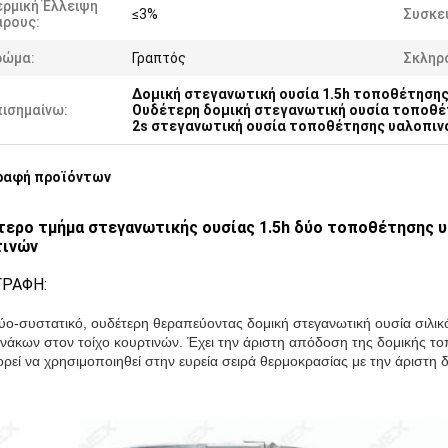
ερμική Έλλειψη
≤3%
Συσκε
άρους:
ρώμα:
Γραπτός
Σκληρ
Δομική στεγανωτική ουσία 1.5h τοποθέτηση
πισημαίνω:
Ουδέτερη δομική στεγανωτική ουσία τοποθ
2s στεγανωτική ουσία τοποθέτησης υαλοπιν
ραφή προϊόντων
ερο τμήμα στεγανωτικής ουσίας 1.5h δύο τοποθέτησης υα
τινών
ΓΡΑΦΗ:
δύο-συστατικό
, ουδέτερη θεραπεύοντας δομική στεγανωτική ουσία σιλικ
νάκων στον τοίχο κουρτινών. Έχει την άριστη απόδοση της δομικής το
ορεί να χρησιμοποιηθεί στην ευρεία σειρά θερμοκρασίας με την άριστη 