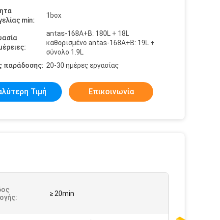
ητα
1box
ελίας min:
antas-168A+B: 180L + 18L
υασία
καθορισμένο antas-168A+B: 19L +
έρειες:
σύνολο 1.9L
ς παράδοσης:
20-30 ημέρες εργασίας
αλύτερη Τιμή
Επικοινωνία
δος
≥ 20min
ογής: