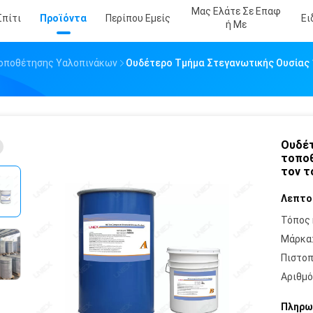
Μας Ελάτε Σε Επαφ
Σπίτι
Προϊόντα
Περίπου Εμείς
Ει
Ή Με
Τοποθέτησης Υαλοπινάκων
Ουδέτερο Τμήμα Στεγανωτικής Ουσίας 
Ουδέτ
τοποθ
τον τ
Λεπτο
Τόπος 
Μάρκα
Πιστοπ
Αριθμό
Πληρω