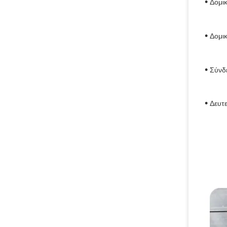
•
Δομικ
•
Δομι
•
Σύνδε
•
Δευτ