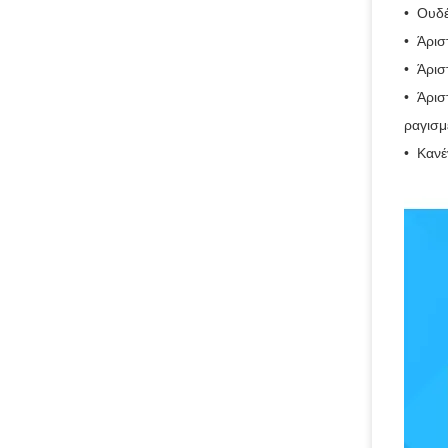
•
Ουδέ
•
Άρισ
•
Άρισ
•
Άρισ
ραγισμ
•
Κανέ