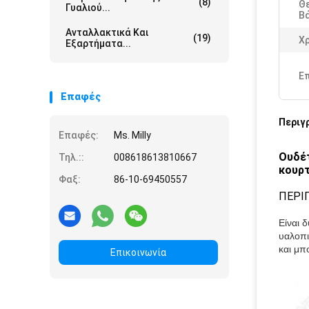
(8)
Θ
Γυαλιού...
Β
Ανταλλακτικά Και
(19)
Χ
Εξαρτήματα...
Ε
Επαφές
Περιγ
Επαφές:
Ms. Milly
Ουδέτ
Τηλ.::
008618613810667
κουρ
Φαξ:
86-10-69450557
ΠΕΡΙ
Είναι 
υαλοπι
και μπ
Επικοινωνία