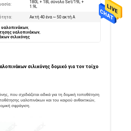
180L + 18L σύνολο Set/19L +
υασία:
1.9L
ότητα:
Ακτή 40 ένα ~ 50 ακτή Α
ς υαλοπινάκων
,
έτησης υαλοπινάκων
,
άκων σιλικόνης
λοπινάκων σιλικόνης δομικό για τον τοίχο
όνης,
που σχεδιάζεται ειδικά για τη δομική τοποθέτηση 
ποθέτησης υαλοπινάκων και του καιρού ανθεκτικών, 
δομική σφράγιση.