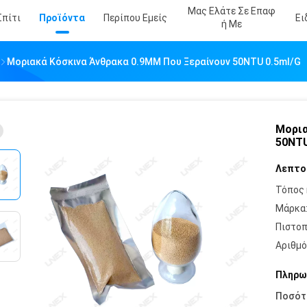
Μας Ελάτε Σε Επαφ
Σπίτι
Προϊόντα
Περίπου Εμείς
Ει
Ή Με
Μοριακά Κόσκινα Άνθρακα 0.9MM Που Ξεραίνουν 50NTU 0.5ml/G
Μορια
50NTU
Λεπτο
Τόπος 
Μάρκα
Πιστοπ
Αριθμό
Πληρω
Ποσότ