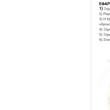
ΕΦΑΡ
1)
Ξήρ
2) Ραγ
3) Η ξ
υδρογο
4) Ξήρ
5) Ξήρ
6) Στα