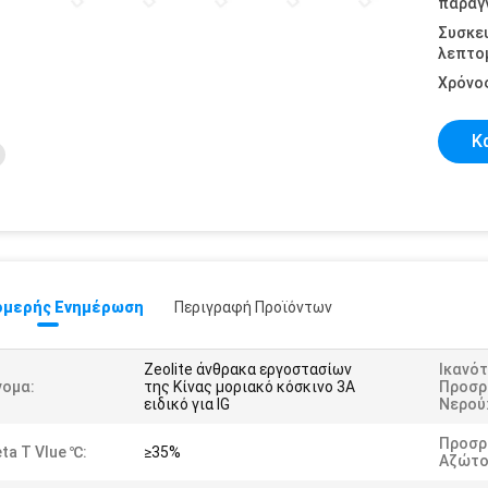
παραγγ
Συσκε
λεπτομ
Χρόνο
Κ
μερής Ενημέρωση
Περιγραφή Προϊόντων
Zeolite άνθρακα εργοστασίων
Ικανό
νομα:
της Κίνας μοριακό κόσκινο 3A
Προσρ
ειδικό για IG
Νερού
Προσρ
ta Τ Vlue ℃:
≥35%
Αζώτο