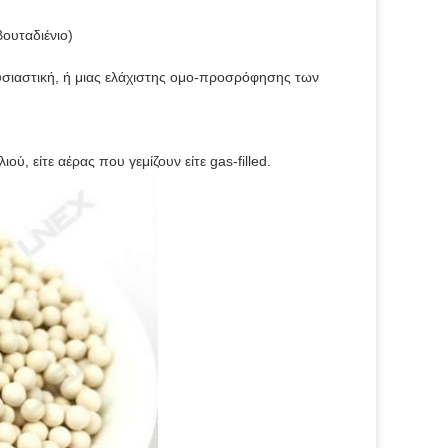
ουταδιένιο)
σιαστική, ή μιας ελάχιστης ομο-προσρόφησης των 
 είτε αέρας που γεμίζουν είτε gas-filled.