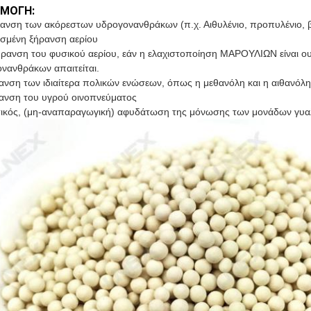
ΜΟΓΗ:
ανση των ακόρεστων υδρογονανθράκων (π.χ. Αιθυλένιο, προπυλένιο, β
ισμένη ξήρανση αερίου
ήρανση του φυσικού αερίου, εάν η ελαχιστοποίηση ΜΑΡΟΥΛΙΩΝ είναι ου
νανθράκων απαιτείται.
ανση των ιδιαίτερα πολικών ενώσεων, όπως η μεθανόλη και η αιθανόλη
ανση του υγρού οινοπνεύματος
τικός, (μη-αναπαραγωγική) αφυδάτωση της μόνωσης των μονάδων γυαλιού,