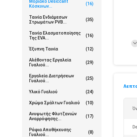
Μοριακό Desiccant
(16)
Κόσκινων...
Ταινία Ενδιάμεσων
(35)
Στρωμάτων PVB...
Ταινία Ελασματοποίησης
(16)
Της EVA...
Έξυπνη Ταινία
(12)
Αλέθοντας Εργαλεία
(29)
Γυαλιού...
Εργαλεία Διατρήσεων
(25)
Γυαλιού...
Λεπτο
Υλικό Γυαλιού
(24)
Χρώμα Σμάλτων Γυαλιού
(10)
Ό
Ανυψωτής Φλυτζανιών
(17)
Αναρρόφησης...
De
Ράφια Αποθήκευσης
(8)
Γυαλιού...