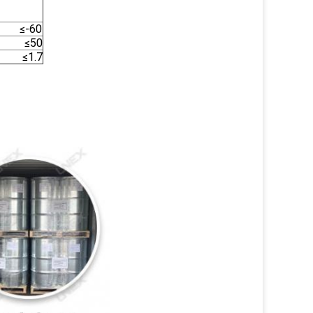
hs)
-60
≤50
≤1.7