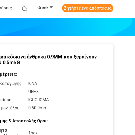
Greek
δήσεις
Ζητήστε ένα απόσπασμα
κά κόσκινα άνθρακα 0.9MM που ξεραίνουν
 0.5ml/G
μέρειες:
καταγωγής:
ΚΙΝΑ
:
UNEX
οίηση:
IGCC-IGMA
 μοντέλου:
0.50.9mm
μής & Αποστολής Όροι:
ητα
1box