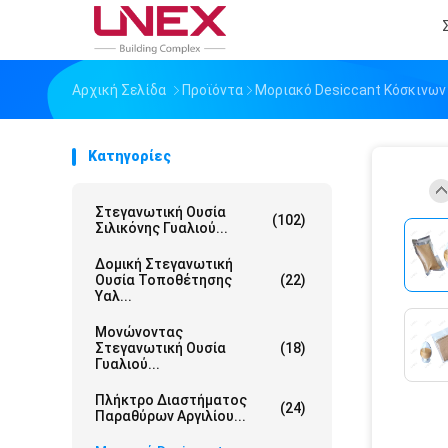
Αρχική Σελίδα
Προϊόντα
Μοριακό Desiccant Κόσκινων
Κατηγορίες
Στεγανωτική Ουσία
(102)
Σιλικόνης Γυαλιού...
Δομική Στεγανωτική
Ουσία Τοποθέτησης
(22)
Υαλ...
Μονώνοντας
Στεγανωτική Ουσία
(18)
Γυαλιού...
Πλήκτρο Διαστήματος
(24)
Παραθύρων Αργιλίου...