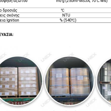
σρόφηση αζώτου ml/g (250ml-MS3A, 70℃.4
ημείο δροσιάς ℃ ≤
τώσεις σκόνης NTU 
ώλεια lgnition % (540℃) 
ΕΥΑΣΙΑ: