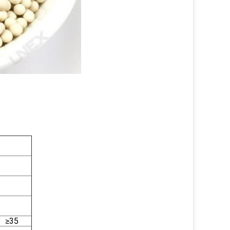
δα
/ml
μό %
25℃)
≥35