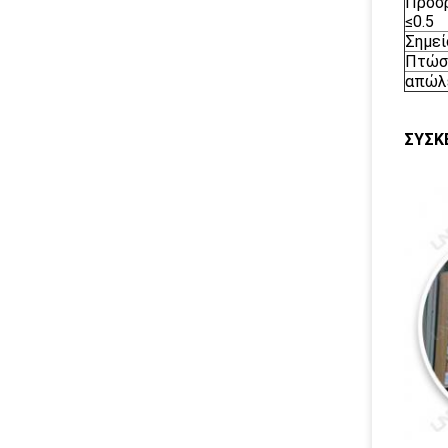
Προ
≤0.5
Σ
Π
απ
ΣΥΣΚ