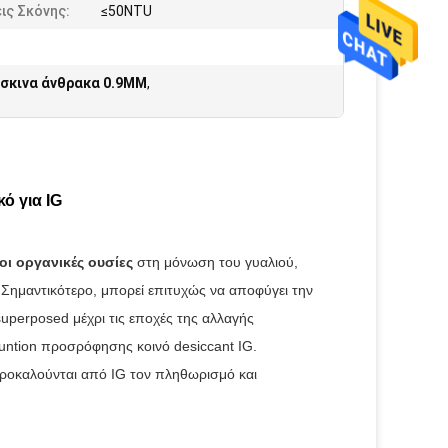
ις Σκόνης:
≤50NTU
σκινα άνθρακα 0.9MM
,
ό για IG
οι οργανικές ουσίες
στη μόνωση του γυαλιού,
Σημαντικότερο, μπορεί επιτυχώς να αποφύγει την
superposed μέχρι τις εποχές της αλλαγής
funtion προσρόφησης κοινό desiccant IG.
ροκαλούνται από IG τον πληθωρισμό και