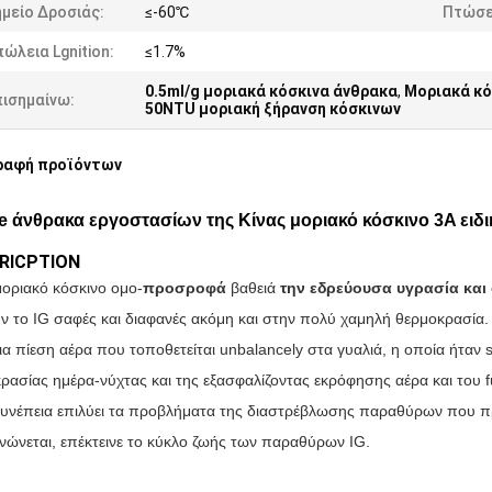
μείο Δροσιάς:
≤-60℃
Πτώσε
ώλεια Lgnition:
≤1.7%
0.5ml/g μοριακά κόσκινα άνθρακα
,
Μοριακά κό
πισημαίνω:
50NTU μοριακή ξήρανση κόσκινων
ραφή προϊόντων
te άνθρακα εργοστασίων της Κίνας μοριακό κόσκινο 3A ειδικ
RICPTION
μοριακό κόσκινο
ομο-
προσροφά
βαθειά
την εδρεύουσα υγρασία και 
ν το IG σαφές και διαφανές ακόμη και στην πολύ χαμηλή θερμοκρασία.
ια πίεση αέρα που τοποθετείται unbalancely στα γυαλιά, η οποία ήταν 
ρασίας ημέρα-νύχτας και της εξασφαλίζοντας εκρόφησης αέρα και του 
υνέπεια επιλύει τα προβλήματα της διαστρέβλωσης παραθύρων που π
νώνεται, επέκτεινε το κύκλο ζωής των παραθύρων IG.