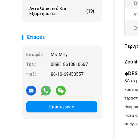
Ση
Ανταλλακτικά Και
(19)
Εξαρτήματα...
Απ
Ε
Επαφές
Περιγ
Επαφές:
Ms. Milly
Zeoli
Τηλ.::
008618613810667
◆
DES
Φαξ:
86-10-69450557
3A το 
κρατού
τεράστ
θερμοκ
Επικοινωνία
Κατά σ
συρρικ