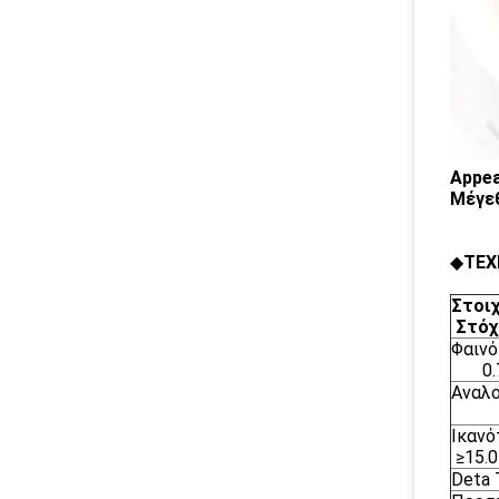
Appe
Μέγε
◆
ΤΕΧ
Σ
Στόχ
Φα
0.75
Αν
≥9
Ικα
≥15.0
Det