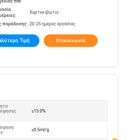
ελίας min:
υασία
Χαρτοκιβώτιο
έρειες:
ς παράδοσης:
20-25 ημέρες εργασίας
αλύτερη Τιμή
Επικοινωνία
τητα
όφησης
≥15.0%
:
όφηση
≤0.5ml/g
υ: