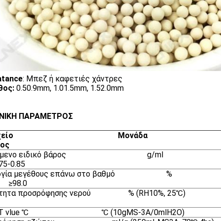
atance
: Μπεζ ή καφετιές χάντρες
θος
:
0.50.9mm, 1.01.5mm, 1.52.0mm
ΝΙΚΗ ΠΑΡΑΜΕΤΡΟΣ
τοιχείο Μονά
ος
ινόμενο ειδικό βάρος g
-0.85
αλογία μεγέθους επάνω στο βαθ
8.0
νότητα προσρόφησης νερού % (RH10%, 
a Τ vlue ℃ ℃ (10gMS-3A/0mlH2O) 