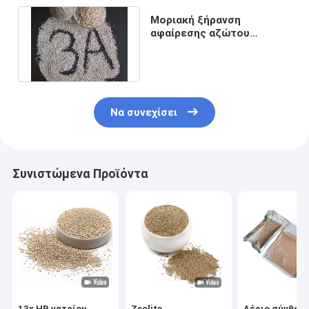
Μοριακή ξήρανση
αφαίρεσης αζώτου
κόσκινων προσρόφησης
γυαλιού μόνωσης
Να συνεχίσει
Συνιστώμενα Προϊόντα
13x HP νατρίου
Zeolite
Αέριο σύνθεσ