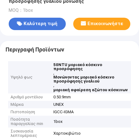
προσρόφησης γυαλιού μόνωσης
MOQ：1box
Καλύτερη τιμή
Επικοινωνήστε
Περιγραφή Προϊόντων
50NTU μοριακό κόσκινο
προσρόφησης
,
Υψηλό φως
Μονώνοντας μοριακό κόσκινο
προσρόφησης γυαλιού
,
μοριακή αφαίρεση αζώτου κόσκινων
Αριθμό μοντέλου
0.50.9mm
Μάρκα
UNEX
Πιστοποίηση
IGCC-IGMA
Ποσότητα
1box
παραγγελίας min
Συσκευασία
Χαρτοκιβώτιο
λεπτομέρειες