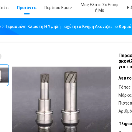
Μας Ελάτε Σε Επαφ
Σπίτι
Προϊόντα
Περίπου Εμείς
Ει
Ή Με
ύ
Περασμένη Κλωστή Η Υψηλή Ταχύτητα Κνήμη Ακονίζει Το Κομμάτι
Περασ
ακονί
για το
Λεπτο
Τόπος 
Μάρκα
Πιστοπ
Αριθμό
Πληρω