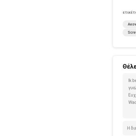
ετικέτ
Ακο
Scre
Θέλε
Ik 
γυα
Ευχ
Wac