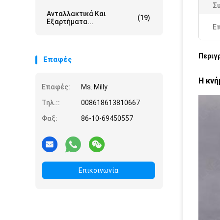
Σ
Ανταλλακτικά Και
(19)
Εξαρτήματα...
Ε
Περιγ
Επαφές
Η κνή
Επαφές:
Ms. Milly
Τηλ.::
008618613810667
Φαξ:
86-10-69450557
Επικοινωνία