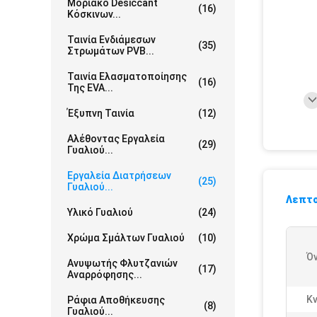
Μοριακό Desiccant
(16)
Κόσκινων...
Ταινία Ενδιάμεσων
(35)
Στρωμάτων PVB...
Ταινία Ελασματοποίησης
(16)
Της EVA...
Έξυπνη Ταινία
(12)
Αλέθοντας Εργαλεία
(29)
Γυαλιού...
Εργαλεία Διατρήσεων
(25)
Γυαλιού...
Λεπτο
Υλικό Γυαλιού
(24)
Χρώμα Σμάλτων Γυαλιού
(10)
Ό
Ανυψωτής Φλυτζανιών
(17)
Αναρρόφησης...
Κν
Ράφια Αποθήκευσης
(8)
Γυαλιού...