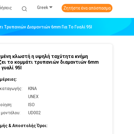
Greek
δήσεις
Ζητήστε ένα απόσπασμα
 Τρυπανιών Διαμαντιών 6mm Για Το Γυαλί 95l
μένη κλωστή η υψηλή ταχύτητα κνήμη
ζει το κομμάτι τρυπανιών διαμαντιών 6mm
 γυαλί 95l
μέρειες:
καταγωγής:
ΚΙΝΑ
:
UNEX
οίηση:
ISO
 μοντέλου:
UD002
μής & Αποστολής Όροι: