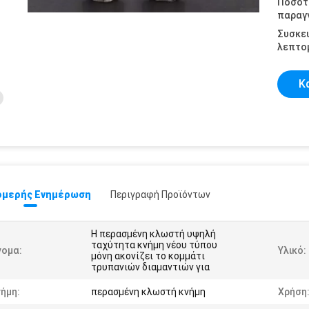
Ποσότ
παραγγ
Συσκε
λεπτομ
Κ
μερής Ενημέρωση
Περιγραφή Προϊόντων
Η περασμένη κλωστή υψηλή
ταχύτητα κνήμη νέου τύπου
νομα:
Υλικό:
μόνη ακονίζει το κομμάτι
τρυπανιών διαμαντιών για
ήμη:
περασμένη κλωστή κνήμη
Χρήση