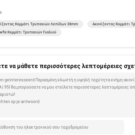
α:
νίζοντας Κομμάτι Τρυπανιών Λεπίδων 38mm
Ακονίζοντας Κομμάτι Τ
wfix Κομμάτι Τρυπανιών Γυαλιού
τε να μάθετε περισσότερες λεπτομέρειες σχετ
ben geïnteresseerd Περασμένη κλωστή η υψηλή ταχύτητα κνήμη ακονί
λί 95l θα μπορούσατε να μου στείλετε περισσότερες λεπτομέρειες όπ
αριστώ!
hten op je antwoord.