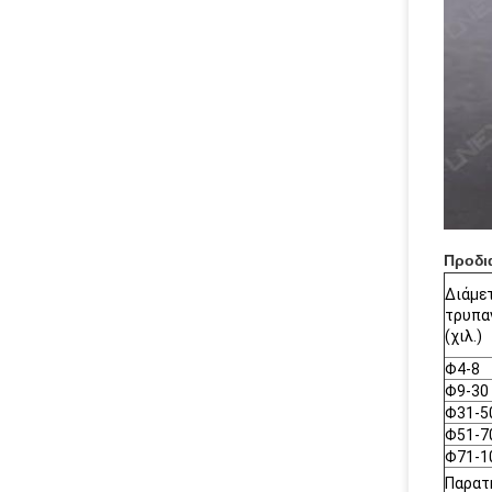
Προδι
Διάμε
τρυπα
(χιλ.)
Φ4-8
Φ9-30
Φ31-5
Φ51-7
Φ71-1
Παρατη