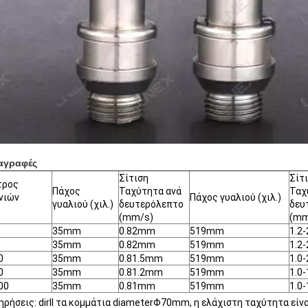
αγραφές
Σίτιση
Σίτ
τρος
Πάχος
Ταχύτητα ανά
Ταχ
νιών
Πάχος γυαλιού (χιλ.)
γυαλιού (χιλ.)
δευτερόλεπτο
δευ
(mm/s)
(mm
35mm
0.82mm
519mm
1.2-
35mm
0.82mm
519mm
1.2-
0
35mm
0.81.5mm
519mm
1.0-
0
35mm
0.81.2mm
519mm
1.0-
00
35mm
0.81mm
519mm
1.0-
ρήσεις: dirll τα κομμάτια diameterΦ70mm, η ελάχιστη ταχύτητα εί