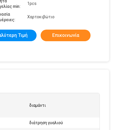
ητα
1pcs
ελίας min:
υασία
Χαρτοκιβώτιο
έρειες:
αλύτερη Τιμή
Επικοινωνία
διαμάντι
:
διάτρηση γυαλιού