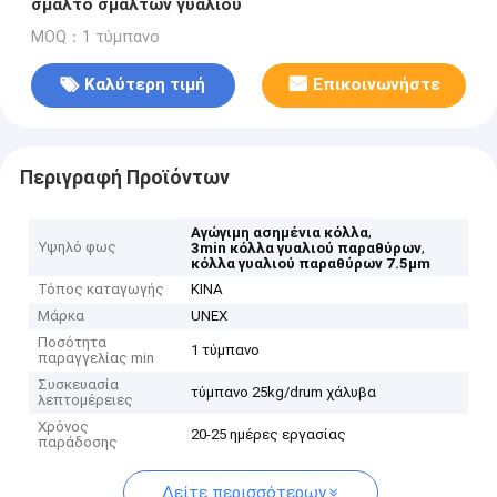
σμάλτο σμάλτων γυαλιού
MOQ：1 τύμπανο
Καλύτερη τιμή
Επικοινωνήστε
Περιγραφή Προϊόντων
,
Αγώγιμη ασημένια κόλλα
Υψηλό φως
,
3min κόλλα γυαλιού παραθύρων
κόλλα γυαλιού παραθύρων 7.5µm
Τόπος καταγωγής
ΚΙΝΑ
Μάρκα
UNEX
Ποσότητα
1 τύμπανο
παραγγελίας min
Συσκευασία
τύμπανο 25kg/drum χάλυβα
λεπτομέρειες
Χρόνος
20-25 ημέρες εργασίας
παράδοσης
Δείτε περισσότερων