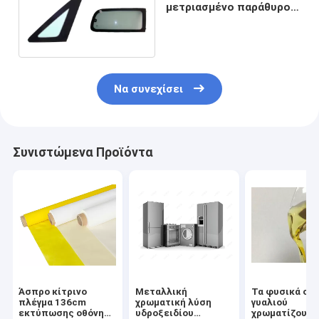
μετριασμένο παράθυρο
αυτοκίνητο σμάλτο
σμάλτων γυαλιού
Να συνεχίσει
Συνιστώμενα Προϊόντα
Άσπρο κίτρινο
Μεταλλική
Τα φυσικά σμ
πλέγμα 136cm
χρωματική λύση
γυαλιού
εκτύπωσης οθόνης
υδροξειδίου
χρωματίζουν 