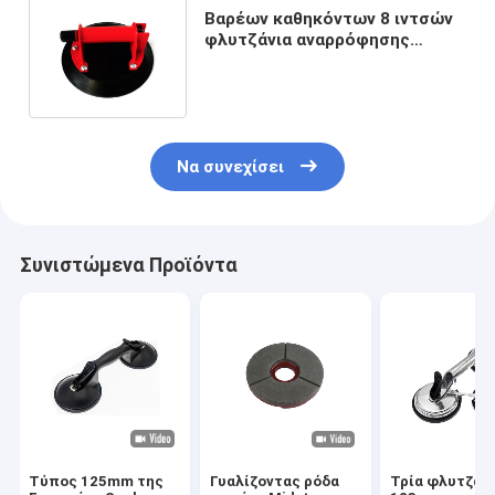
Βαρέων καθηκόντων 8 ιντσών
φλυτζάνια αναρρόφησης
γυαλιού ανυψωτικά με τη λαβή
ABS
Να συνεχίσει
Συνιστώμενα Προϊόντα
Τύπος 125mm της
Γυαλίζοντας ρόδα
Τρία φλυτζάν