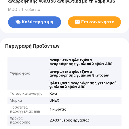
αναρρόφησης γυαλιού ανυψωτικά με τη λαβή ABS
MOQ：1 κιβώτιο
Καλύτερη τιμή
Επικοινωνήστε
Περιγραφή Προϊόντων
ανυψωτικά φλυτζάνια
αναρρόφησης γυαλιού λαβών ABS
,
ανυψωτικά φλυτζάνια
Υψηλό φως
αναρρόφησης γυαλιού 8 ιντσών
,
φλυτζάνια αναρρόφησης χειρισμού
γυαλιού λαβών ABS
Τόπος καταγωγής
Κίνα
Μάρκα
UNEX
Ποσότητα
1 κιβώτιο
παραγγελίας min
Χρόνος
20-30 ημέρες εργασίας
παράδοσης