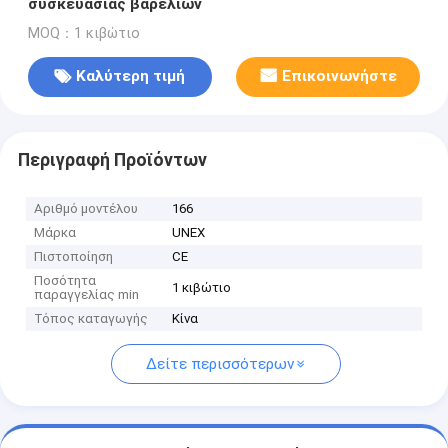
συσκευασίας βαρελιών
MOQ：1 κιβώτιο
Καλύτερη τιμή
Επικοινωνήστε
Περιγραφή Προϊόντων
Αριθμό μοντέλου
166
Μάρκα
UNEX
Πιστοποίηση
CE
Ποσότητα
1 κιβώτιο
παραγγελίας min
Τόπος καταγωγής
Κίνα
Δείτε περισσότερων