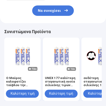
Να συνεχίσει
Συνιστώμενα Προϊόντα
Ο Μαύρος
UNEX 177 καλύτερη
ουδέτερη
καλαφατίζει
στεγανωτική ουσία
στεγανωτική 
τούβλου την
σιλικόνης τιμών
σιλικόνης 177 
ουδέτερη
ουδέτερη
συγκολλητική
στεγανωτική ουσία
συγκεκριμένη,
μαρμάρινη κό
Καλύτερη τιμή
Καλύτερη τιμή
Καλύτερη 
σιλικόνης
συγκολλητική κόλλα
γυαλιού
θεραπείας
πηκτωμάτων
συγκολλητική
σιλικόνης για το