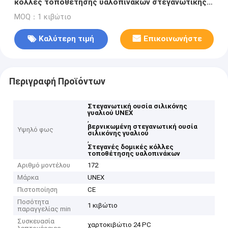
κόλλες τοποθέτησης υαλοπινάκων στεγανωτικής
ουσίας δομικές στεγανές
MOQ：1 κιβώτιο
Καλύτερη τιμή
Επικοινωνήστε
Περιγραφή Προϊόντων
Στεγανωτική ουσία σιλικόνης
γυαλιού UNEX
,
βερνικωμένη στεγανωτική ουσία
Υψηλό φως
σιλικόνης γυαλιού
,
Στεγανές δομικές κόλλες
τοποθέτησης υαλοπινάκων
Αριθμό μοντέλου
172
Μάρκα
UNEX
Πιστοποίηση
CE
Ποσότητα
1 κιβώτιο
παραγγελίας min
Συσκευασία
χαρτοκιβώτιο 24 PC