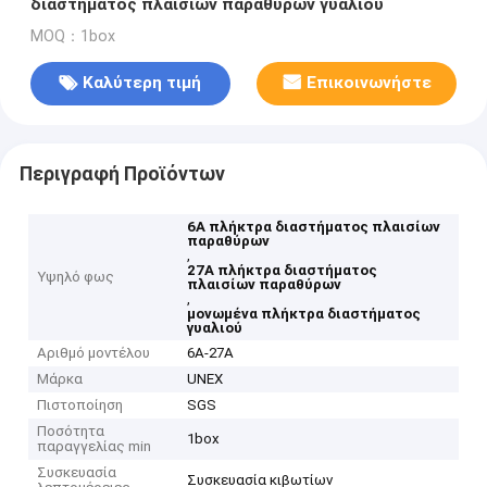
διαστήματος πλαισίων παραθύρων γυαλιού
MOQ：1box
Καλύτερη τιμή
Επικοινωνήστε
Περιγραφή Προϊόντων
6A πλήκτρα διαστήματος πλαισίων
παραθύρων
,
27A πλήκτρα διαστήματος
Υψηλό φως
πλαισίων παραθύρων
,
μονωμένα πλήκτρα διαστήματος
γυαλιού
Αριθμό μοντέλου
6A-27A
Μάρκα
UNEX
Πιστοποίηση
SGS
Ποσότητα
1box
παραγγελίας min
Συσκευασία
Συσκευασία κιβωτίων