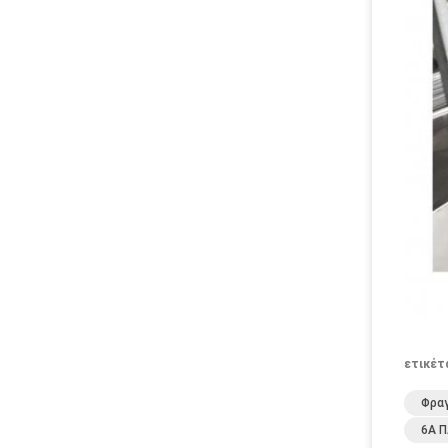
ετικέτ
Φραγ
6A Π