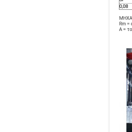
0,08
ΜΗΧΑ
Rm = 
Α = τ