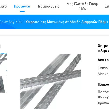
Μας Ελάτε Σε Επαφ
Σπίτι
Προϊόντα
Περίπου Εμείς
Ει
Ή Με
ύρων Αργιλίου
Χειροποίητη Μονωμένη Απόδειξη Διαρροών Πλήκτ
Χειρο
πλήκτ
Λεπτο
Τόπος 
Μάρκα
Πληρω
Ποσότ
παραγγ
Χρόνο