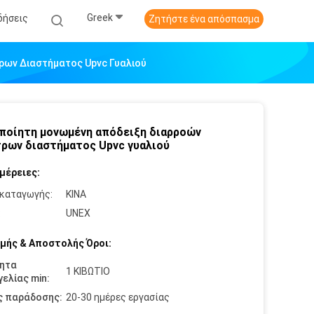
Greek
δήσεις
Ζητήστε ένα απόσπασμα
ρων Διαστήματος Upvc Γυαλιού
ποίητη μονωμένη απόδειξη διαρροών
ρων διαστήματος Upvc γυαλιού
μέρειες:
καταγωγής:
ΚΙΝΑ
:
UNEX
μής & Αποστολής Όροι:
ητα
1 ΚΙΒΩΤΙΟ
ελίας min:
ς παράδοσης:
20-30 ημέρες εργασίας