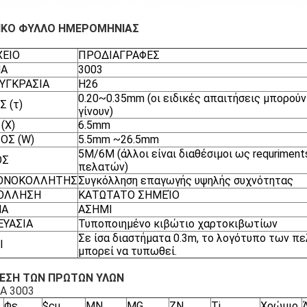
ΙΚΟ ΦΥΛΛΟ ΗΜΕΡΟΜΗΝΙΑΣ
ΧΕΙΟ
ΠΡΟΔΙΑΓΡΑΦΕΣ
ΜΑ
3003
ΣΥΓΚΡΑΣΙΑ
H26
0.20~0.35mm (οι ειδικές απαιτήσεις μπορούν
 (τ)
γίνουν)
(Χ)
6.5mm
ΟΣ (W)
5.5mm ~26.5mm
5M/6M (άλλοι είναι διαθέσιμοι ως requriment
ΟΣ
πελατών)
ΟΝΟΚΟΛΛΗΤΗΣ
Συγκόλληση επαγωγής υψηλής συχνότητας
ΟΛΛΗΣΗ
ΚΑΤΩΤΑΤΟ ΣΗΜΕΊΟ
ΜΑ
ΑΣΗΜΙ
ΕΥΑΣΙΑ
Τυποποιημένο κιβώτιο χαρτοκιβωτίων
Σε ίσα διαστήματα 0.3m, το λογότυπο των π
Ι
μπορεί να τυπωθεί.
ΕΣΗ ΤΩΝ ΠΡΩΤΩΝ ΥΛΩΝ
Α 3003
Φε
$cu
ΜΝ
MG
ZN
Tj
Χρώμιο