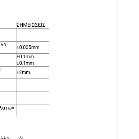
ΣΗΜΕΙΩΣΕΙΣ
 να
±0.005mm
±0.1mm
±0.1mm
s
±2mm
ελατών
Άλλοι
Al