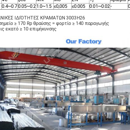
0.4~0.7
0.05~0.2
1.0~1.5
≤
0,005
≤0.005
0.01~0.02
-
ΝΙΚΈΣ ΙΔΙΌΤΗΤΕΣ ΚΡΑΜΑΤΩΝ 3003H26
σημείο ≥ 170 Rp θραύσης = φορτίο ≥ 140 παραγωγής
οις εκατό ≥ 10 επιμήκυνσης