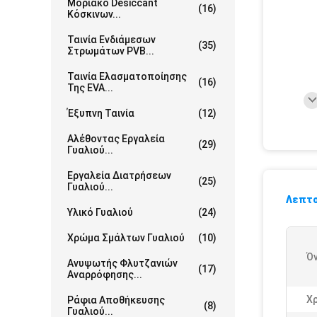
Μοριακό Desiccant
(16)
Κόσκινων...
Ταινία Ενδιάμεσων
(35)
Στρωμάτων PVB...
Ταινία Ελασματοποίησης
(16)
Της EVA...
Έξυπνη Ταινία
(12)
Αλέθοντας Εργαλεία
(29)
Γυαλιού...
Εργαλεία Διατρήσεων
(25)
Γυαλιού...
Λεπτο
Υλικό Γυαλιού
(24)
Χρώμα Σμάλτων Γυαλιού
(10)
Ό
Ανυψωτής Φλυτζανιών
(17)
Αναρρόφησης...
Χ
Ράφια Αποθήκευσης
(8)
Γυαλιού...