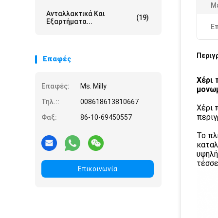
Μ
Ανταλλακτικά Και
(19)
Εξαρτήματα...
Ε
Περιγ
Επαφές
Χέρι 
Επαφές:
Ms. Milly
μονωμ
Τηλ.::
008618613810667
Χέρι 
περιγ
Φαξ:
86-10-69450557
Το πλ
καταλ
υψηλή
τέσσε
Επικοινωνία