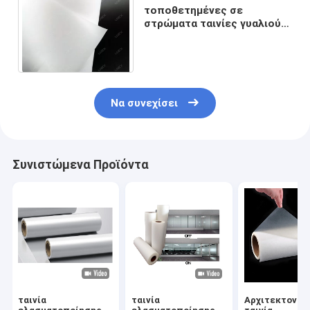
τοποθετημένες σε
στρώματα ταινίες γυαλιού
ασφάλειας 0.5mm έξοχες
σαφείς EVA για υπαίθριο
Να συνεχίσει
Συνιστώμενα Προϊόντα
ταινία
ταινία
Αρχιτεκτονικ