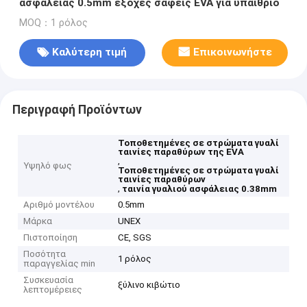
ασφάλειας 0.5mm έξοχες σαφείς EVA για υπαίθριο
MOQ：1 ρόλος
Καλύτερη τιμή
Επικοινωνήστε
Περιγραφή Προϊόντων
Τοποθετημένες σε στρώματα γυαλί
ταινίες παραθύρων της EVA
,
Υψηλό φως
Τοποθετημένες σε στρώματα γυαλί
ταινίες παραθύρων
,
ταινία γυαλιού ασφάλειας 0.38mm
Αριθμό μοντέλου
0.5mm
Μάρκα
UNEX
Πιστοποίηση
CE, SGS
Ποσότητα
1 ρόλος
παραγγελίας min
Συσκευασία
ξύλινο κιβώτιο
λεπτομέρειες