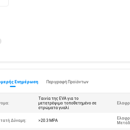
μερής Ενημέρωση
Περιγραφή Προϊόντων
Ταινία της EVA για το
νομα:
μετατρέψιμο τοποθετημένο σε
Ελαφρι
στρώματα γυαλί
Ελαφρ
κτατή Δύναμη:
>20.3 MPA
Μετάδ