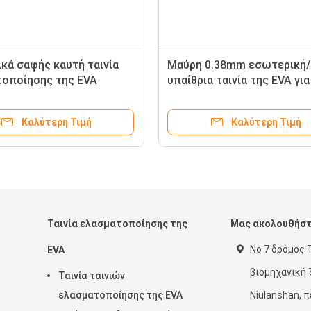
ικά σαφής καυτή ταινία
Μαύρη 0.38mm εσωτερική/
τοποίησης της EVA
υπαίθρια ταινία της EVA για
ων μετάλλων για το
ελασματοποίηση γυαλιού μ
τημένο σε στρώματα
Καλύτερη Τιμή
Καλύτερη Τιμή
παίθριο
Ταινία ελασματοποίησης της
Μας ακολουθήσ
Νο 7 δρόμος 
EVA
βιομηχανική
Ταινία ταινιών
ελασματοποίησης της EVA
Niulanshan, π