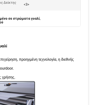
ος Δείκτης
<3>
ημένο σε στρώματα γυαλί
,
ού
υαλί
πιχείρηση, προηγμένη τεχνολογία, η διεθνής
ourdoor.
ς χρήσης.