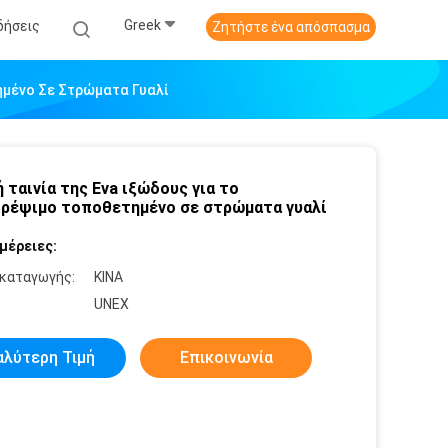
Greek
δήσεις
Ζητήστε ένα απόσπασμα
ημένο Σε Στρώματα Γυαλί
 ταινία της Eva ιξώδους για το
ρέψιμο τοποθετημένο σε στρώματα γυαλί
μέρειες:
καταγωγής:
ΚΙΝΑ
:
UNEX
αλύτερη Τιμή
Επικοινωνία