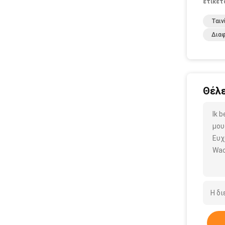
ετικέτ
Ταιν
Διαφ
Θέλε
Ik 
μου
Ευχ
Wac