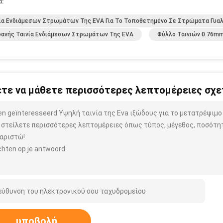
α:
ία Ενδιάμεσων Στρωμάτων Της EVA Για Το Τοποθετημένο Σε Στρώματα Γυαλ
ανής Ταινία Ενδιάμεσων Στρωμάτων Της EVA
Φύλλο Ταινιών 0.76m
τε να μάθετε περισσότερες λεπτομέρειες σχετ
ben geïnteresseerd Υψηλή ταινία της Eva ιξώδους για το μετατρέψι
 στείλετε περισσότερες λεπτομέρειες όπως τύπος, μέγεθος, ποσότητα
αριστώ!
hten op je antwoord.
υποβολή