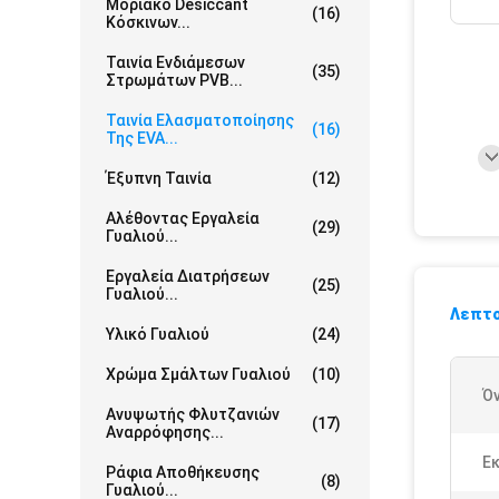
Μοριακό Desiccant
(16)
Κόσκινων...
Ταινία Ενδιάμεσων
(35)
Στρωμάτων PVB...
Ταινία Ελασματοποίησης
(16)
Της EVA...
Έξυπνη Ταινία
(12)
Αλέθοντας Εργαλεία
(29)
Γυαλιού...
Εργαλεία Διατρήσεων
(25)
Γυαλιού...
Λεπτο
Υλικό Γυαλιού
(24)
Χρώμα Σμάλτων Γυαλιού
(10)
Ό
Ανυψωτής Φλυτζανιών
(17)
Αναρρόφησης...
Ε
Ράφια Αποθήκευσης
(8)
Γυαλιού...