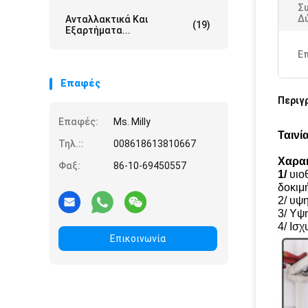
Σ
Δ
Ανταλλακτικά Και
(19)
Εξαρτήματα...
Ε
Επαφές
Περιγ
Επαφές:
Ms. Milly
Ταινί
Τηλ.::
008618613810667
Χαρακ
Φαξ:
86-10-69450557
1/
υιο
δοκιμ
2/ υψ
3/ Υψ
4/ Ισχ
Επικοινωνία