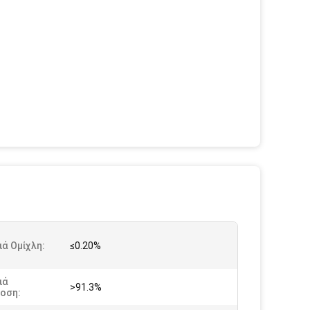
ά Ομίχλη:
≤0.20%
ιά
>91.3%
οση: