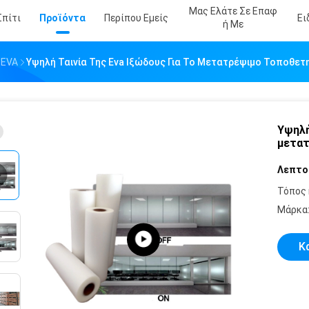
Μας Ελάτε Σε Επαφ
Σπίτι
Προϊόντα
Περίπου Εμείς
Ει
Ή Με
 EVA
Υψηλή Ταινία Της Eva Ιξώδους Για Το Μετατρέψιμο Τοποθετ
Υψηλή
μετατ
Λεπτο
Τόπος 
Μάρκα
Κ