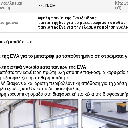
υγκολλητική
Κίτριν
>75 N/CM
ύναμη:
(YI):
υψηλή ταινία της Eva ιξώδους
,
πισημαίνω:
ταινία της Eva για το μετατρέψιμο τοποθετ
ταινία της Eva για την ελασματοποίηση γυαλι
ραφή προϊόντων
α της EVA για το μετατρέψιμο τοποθετημένο σε στρώματα γ
τηριστικά γνωρίσματα
ταινιών
της
EVA
:
θετήστε την καλύτερη πρώτη ύλη από την παγκόσμια κορυφαία ε
ή, εξασφαλίζει τη σταθερή ποιότητα
ηλή διαφάνεια και άριστη περιβαλλοντική απόδοση για τη χρήση 
ηλό ιξώδες και UV επίπεδο ακτινοβολίας
υρή ερευνητική ομάδα στη διαφορετική ποικιλία της διαφορετική