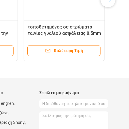
τοποθετημένες σε στρώματα
 την
ταινίες γυαλιού ασφάλειας 0.5mm
αλακή
έξοχες σαφείς EVA για υπαίθριο
Καλύτερη Τιμή
τε
Στείλτε μας μήνυμα
Tengren,
 ζώνη
εριοχή Shunyi,