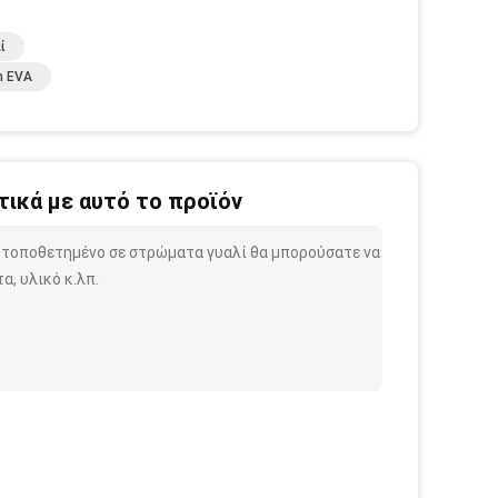
ί
m EVA
ικά με αυτό το προϊόν
μο τοποθετημένο σε στρώματα γυαλί θα μπορούσατε να
, υλικό κ.λπ.