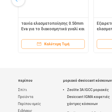
va
ταινία ελασματοποίησης 0.50mm
Εξαιρετ
Eva για το διακοσμητικά γυαλί και
ελασμα
τα ενδιάμεσα στρώματα
λειωμέν
τοποθε
Καλύτερη Τιμή
γυαλί υ
περίπου
μοριακό desiccant κόσκινων
Σπίτι
Zeolite 3A IGCC μοριακές
Προϊόντα
Desiccant IGMA καφετιές
Περίπου εμείς
χάντρες κόσκινων
Ειδήσεις