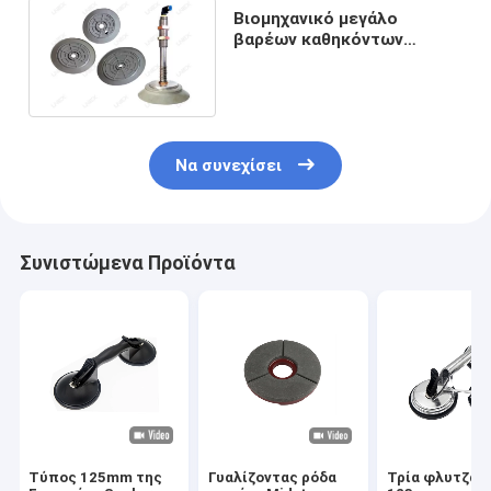
Βιομηχανικό μεγάλο
βαρέων καθηκόντων
φλυτζάνι αναρρόφησης
σιλικόνης λαστιχένιο κενό
Να συνεχίσει
Συνιστώμενα Προϊόντα
Τύπος 125mm της
Γυαλίζοντας ρόδα
Τρία φλυτζάν