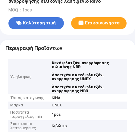
αναρρόφησης σιλικόνης λαστιχένιο κενό
MOQ：1pcs
Καλύτερη τιμή
Επικοινωνήστε
Περιγραφή Προϊόντων
Κενό φλυτζάνι αναρρόφησης
σιλικόνης NBR
,
Λαστιχένιο κενό φλυτζάνι
Υψηλό φως
αναρρόφησης UNEX
,
Λαστιχένιο κενό φλυτζάνι
αναρρόφησης NBR
Τόπος καταγωγής
ΚΙΝΑ
Μάρκα
UNEX
Ποσότητα
1pcs
παραγγελίας min
Συσκευασία
Κιβώτιο
λεπτομέρειες