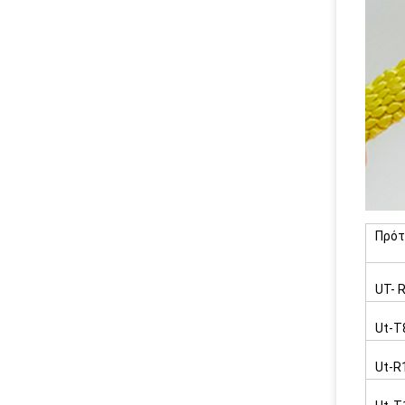
Πρό
UT- 
Ut-T
Ut-R