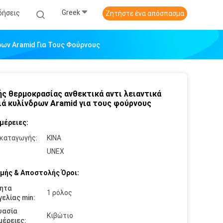
Greek
δήσεις
Ζητήστε ένα απόσπασμα
ρων Aramid Για Τους Φούρνους
ς θερμοκρασίας ανθεκτικά αντι λειαντικά
ιά κυλίνδρων Aramid για τους φούρνους
μέρειες:
καταγωγής:
ΚΙΝΑ
:
UNEX
μής & Αποστολής Όροι:
ητα
1 ρόλος
ελίας min:
υασία
Κιβώτιο
έρειες: