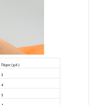
Πάχος (χιλ.)
3
4
3