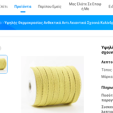
Μας Ελάτε Σε Επαφ
Σπίτι
Προϊόντα
Περίπου Εμείς
Ει
Ή Με
α
Υψηλής Θερμοκρασίας Ανθεκτικά Αντι Λειαντικά Σχοινιά Κυλίνδ
Υψηλή
σχοιν
Λεπτο
Τόπος 
Μάρκα
Πληρω
Ποσότ
παραγγ
Συσκε
λεπτομ