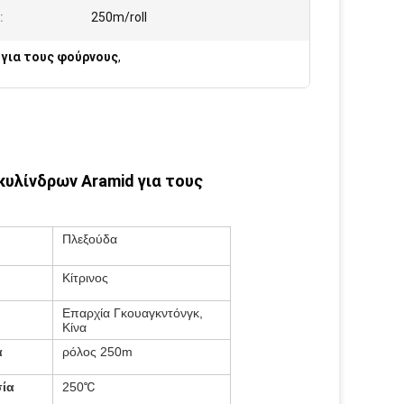
:
250m/roll
 για τους φούρνους
,
κυλίνδρων Aramid για τους
Πλεξούδα
Κίτρινος
Επαρχία Γκουαγκντόνγκ,
Κίνα
α
ρόλος 250m
ία
250
℃