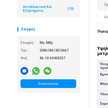
Χ
Ανταλλακτικά Και
(19)
Εξαρτήματα...
Ε
Επαφές
Περιγ
Επαφές:
Ms. Milly
Υψηλ
Τηλ.::
008618613810667
μετρ
Φαξ:
86-10-69450557
Όνο
προ
Εμπ
Επικοινωνία
Μέγε
Υλικ
Σημε