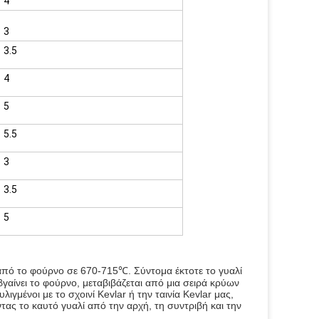
4
3
3.5
4
5
5.5
3
3.5
5
ι από το φούρνο σε 670-715℃. Σύντομα έκτοτε το γυαλί 
γαίνει το φούρνο, μεταβιβάζεται από μια σειρά κρύων 
μένοι με το σχοινί Kevlar ή την ταινία Kevlar μας, 
ς το καυτό γυαλί από την αρχή, τη συντριβή και την 