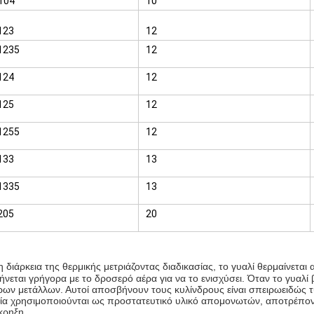
104
10
123
12
1235
12
124
12
125
12
1255
12
133
13
1335
13
205
20
η διάρκεια της θερμικής μετριάζοντας διαδικασίας, το γυαλί θερμαίνετα
νεται γρήγορα με το δροσερό αέρα για να το ενισχύσει. Όταν το γυαλί β
ρων μετάλλων. Αυτοί αποσβήνουν τους κυλίνδρους είναι σπειρωειδώς τυλιγ
ία χρησιμοποιούνται ως προστατευτικό υλικό απομονωτών, αποτρέποντα
κρηξη.