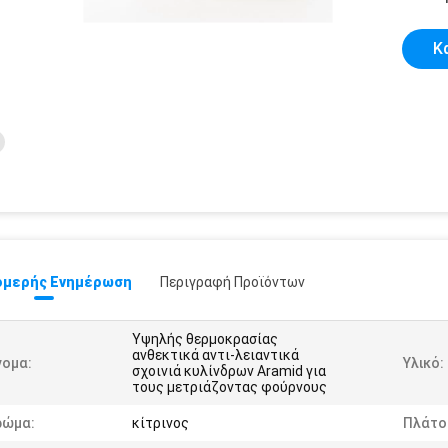
Κ
μερής Ενημέρωση
Περιγραφή Προϊόντων
Υψηλής θερμοκρασίας
ανθεκτικά αντι-λειαντικά
νομα:
Υλικό:
σχοινιά κυλίνδρων Aramid για
τους μετριάζοντας φούρνους
ρώμα:
κίτρινος
Πλάτο