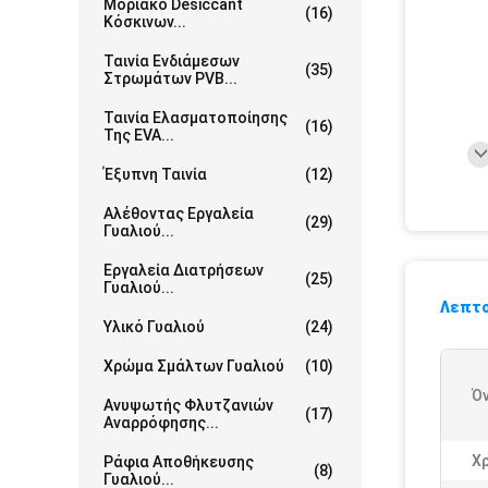
Μοριακό Desiccant
(16)
Κόσκινων...
Ταινία Ενδιάμεσων
(35)
Στρωμάτων PVB...
Ταινία Ελασματοποίησης
(16)
Της EVA...
Έξυπνη Ταινία
(12)
Αλέθοντας Εργαλεία
(29)
Γυαλιού...
Εργαλεία Διατρήσεων
(25)
Γυαλιού...
Λεπτο
Υλικό Γυαλιού
(24)
Χρώμα Σμάλτων Γυαλιού
(10)
Ό
Ανυψωτής Φλυτζανιών
(17)
Αναρρόφησης...
Χ
Ράφια Αποθήκευσης
(8)
Γυαλιού...