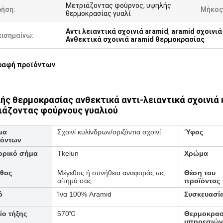
Μετριάζοντας φούρνος, υψηλής
ρήση:
Μήκος
θερμοκρασίας γυαλί
Αντι λειαντικά σχοινιά aramid
,
aramid σχοινιά
πισημαίνω:
Ανθεκτικά σχοινιά aramid θερμοκρασίας
ραφή προϊόντων
ής θερμοκρασίας ανθεκτικά αντι-λειαντικά σχοινιά 
ιάζοντας φούρνους γυαλιού
μα
Σχοινί κυλίνδρων/οριζόντια σχοινί
Ύφος
ϊόντων
ορικό σήμα
Tkelun
Χρώμα
θος
Μέγεθος ή συνήθεια αναφοράς ως
Θέση του
αίτημά σας
προϊόντος
ό
Ίνα 100% Aramid
Συσκευασί
ίο τήξης
570
℃
Θερμοκρασ
υπηρεσιών