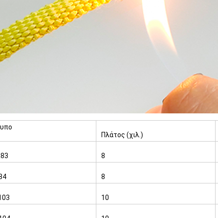
τυπο
Πλάτος (χιλ.)
R83
8
84
8
103
10