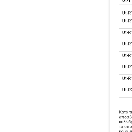
Ut-T
Ut-R
Ut-R
Ut-R
Ut-R
Ut-R
Ut-R
Ut-R
Ut-R
Κατά τ
αποσβή
κυλίνδ
τα οπο
κρύα έ