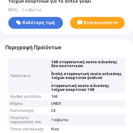
τοίχων κουρτινών για το διπλό γυαλί
MOQ：1 κιβώτιο
Καλύτερη τιμή
Επικοινωνήστε
Περιγραφή Προϊόντων
168 στεγανωτική ουσία σιλικόνης
δύο συστατικών
,
διπλή στεγανωτική ουσία σιλικόνης
Υψηλό φως
τοίχων κουρτινών γυαλιού
,
στεγανωτική ουσία σιλικόνης
τοίχων κουρτινών 168
Αριθμό μοντέλου
168
Μάρκα
UNEX
Πιστοποίηση
CE
Ποσότητα
1 κιβώτιο
παραγγελίας min
Τόπος καταγωγής
Κίνα