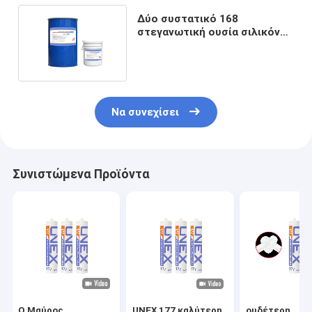
Δύο συστατικό 168
στεγανωτική ουσία σιλικόνης
τοίχων κουρτινών για το
διπλό γυαλί
Να συνεχίσει
Συνιστώμενα Προϊόντα
Ο Μαύρος
UNEX 177 καλύτερη
ουδέτερη