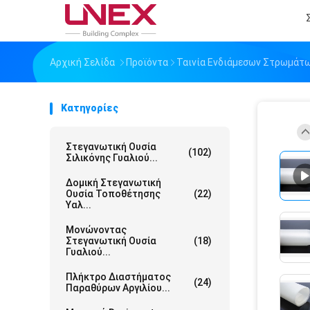
Αρχική Σελίδα
Προϊόντα
Ταινία Ενδιάμεσων Στρωμάτ
Κατηγορίες
Στεγανωτική Ουσία
(102)
Σιλικόνης Γυαλιού...
Δομική Στεγανωτική
Ουσία Τοποθέτησης
(22)
Υαλ...
Μονώνοντας
Στεγανωτική Ουσία
(18)
Γυαλιού...
Πλήκτρο Διαστήματος
(24)
Παραθύρων Αργιλίου...