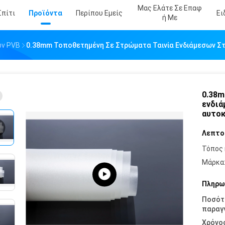
Μας Ελάτε Σε Επαφ
Σπίτι
Προϊόντα
Περίπου Εμείς
Ει
Ή Με
ων PVB
0.38mm Τοποθετημένη Σε Στρώματα Ταινία Ενδιάμεσων Στ
0.38m
ενδιά
αυτοκ
Λεπτο
Τόπος 
Μάρκα
Πληρω
Ποσότ
παραγγ
Χρόνο