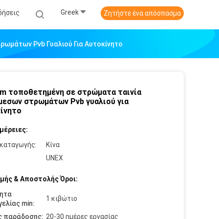
Greek
δήσεις
Ζητήστε ένα απόσπασμα
ρωμάτων Pvb Γυαλιού Για Αυτοκίνητο
m τοποθετημένη σε στρώματα ταινία
μεσων στρωμάτων Pvb γυαλιού για
ίνητο
μέρειες:
καταγωγής:
Κίνα
:
UNEX
μής & Αποστολής Όροι:
ητα
1 κιβώτιο
ελίας min:
ς παράδοσης:
20-30 ημέρες εργασίας