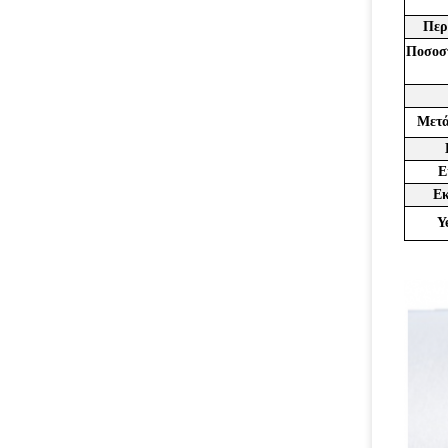
Περ
Ποσοστ
Μετά
Ε
Εκ
Y