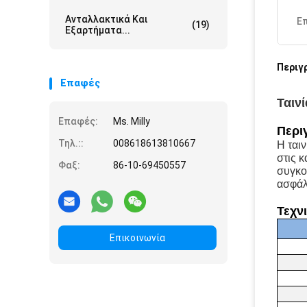
Ανταλλακτικά Και
Ε
(19)
Εξαρτήματα...
Περιγ
Επαφές
Ταινί
Επαφές:
Ms. Milly
Περι
Τηλ.::
008618613810667
Η ταιν
στις κ
Φαξ:
86-10-69450557
συγκο
ασφάλε
Τεχν
Επικοινωνία