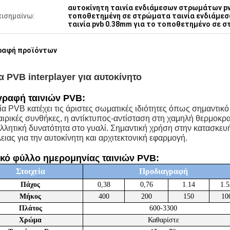
αυτοκίνητη ταινία ενδιάμεσων στρωμάτων p
πισημαίνω:
τοποθετημένη σε στρώματα ταινία ενδιάμεσ
ταινία pvb 0.38mm για το τοποθετημένο σε 
ραφή προϊόντων
α PVB interplayer για αυτοκίνητο
γραφή ταινιών PVB:
ία PVB κατέχει τις άριστες σωματικές ιδιότητες όπως σημαντικό 
αιρικές συνθήκες, η αντίκτυπος-αντίσταση στη χαμηλή θερμοκρασ
λλητική δυνατότητα στο γυαλί. Σημαντική χρήση στην κατασκε
ιας για την αυτοκίνητη και αρχιτεκτονική εφαρμογή.
ικό φύλλο ημερομηνίας ταινιών PVB:
Στοιχεία
Προδιαγραφή
Πάχος
0,38
0,76
1.14
1.5
Μήκος
400
200
150
10
Πλάτος
600-3300
Χρώμα
Καθαρίστε