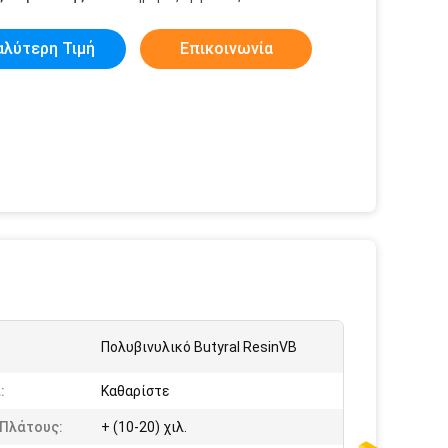
αλύτερη Τιμή
Επικοινωνία
Πολυβινυλικό Butyral ResinVB
:
Καθαρίστε
 Πλάτους:
+ (10-20) χιλ.