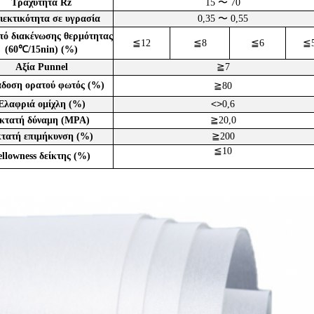
Τραχύτητα Rz
15 〜 70
ιεκτικότητα σε υγρασία
0,35 〜 0,55
ό διακένωσης θερμότητας
≦
≦
≦
≦
12
8
6
(60℃/15nin) (%)
≧
Αξία Punnel
7
δοση ορατού φωτός (%)
≧
80
<>
Ελαφριά ομίχλη (%)
0,6
≧
κτατή δύναμη (MPA)
20,0
≧
τατή επιμήκυνση (%)
200
≦
10
ellowness δείκτης (%)