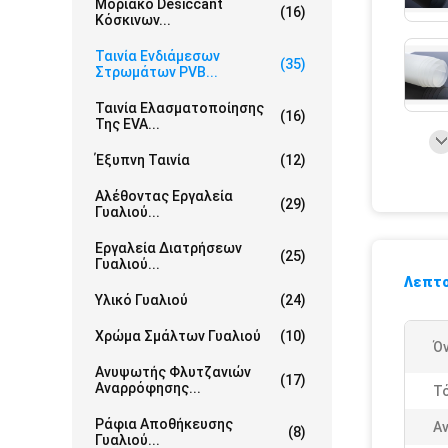
Μοριακό Desiccant
(16)
Κόσκινων...
Ταινία Ενδιάμεσων
(35)
Στρωμάτων PVB...
Ταινία Ελασματοποίησης
(16)
Της EVA...
Έξυπνη Ταινία
(12)
Αλέθοντας Εργαλεία
(29)
Γυαλιού...
Εργαλεία Διατρήσεων
(25)
Γυαλιού...
Λεπτο
Υλικό Γυαλιού
(24)
Χρώμα Σμάλτων Γυαλιού
(10)
Ό
Ανυψωτής Φλυτζανιών
(17)
Αναρρόφησης...
Τ
Ράφια Αποθήκευσης
Α
(8)
Γυαλιού...