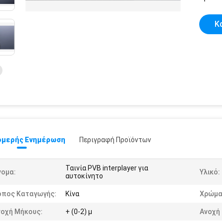
Κ
μερής Ενημέρωση
Περιγραφή Προϊόντων
Ταινία PVB interplayer για
νομα:
Υλικό:
αυτοκίνητο
όπος Καταγωγής:
Κίνα
Χρώμα
νοχή Μήκους:
+ (0-2) μ
Ανοχή