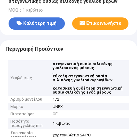
στεγανωτικής ουσίας σιλικόνης γυαλιού μερών
MOQ：1 κιβώτιο
Καλύτερη τιμή
Επικοινωνήστε
Περιγραφή Προϊόντων
στεγανωτική ουσία σιλικόνης
γυαλιού ενός μέρους
,
εύκολη στεγανωτική ουσία
Υψηλό φως
σιλικόνης γυαλιού σφραγίδων
,
κατασκευή ουδέτερη στεγανωτική
ουσία σιλικόνης ενός μέρους
Αριθμό μοντέλου
172
Μάρκα
UNEX
Πιστοποίηση
CE
Ποσότητα
1 κιβώτιο
παραγγελίας min
Συσκευασία
χαρτοκιβώτιο 24 PC