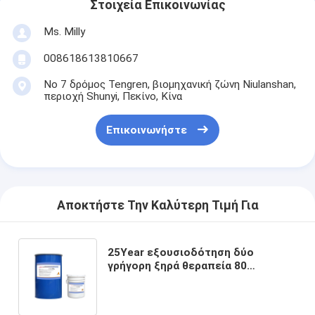
Στοιχεία Επικοινωνίας
Ms. Milly
008618613810667
Νο 7 δρόμος Tengren, βιομηχανική ζώνη Niulanshan,
περιοχή Shunyi, Πεκίνο, Κίνα
Επικοινωνήστε
Αποκτήστε Την Καλύτερη Τιμή Για
25Year εξουσιοδότηση δύο
γρήγορη ξηρά θεραπεία 80
στεγανωτικής ουσίας
τοποθέτησης υαλοπινάκων
συστατικής σιλικόνης δομική 000