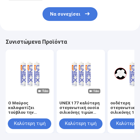
mPa.S
Να συνεχίσει
Συνιστώμενα Προϊόντα
Ο Μαύρος
UNEX 177 καλύτερη
ουδέτερη
καλαφατίζει
στεγανωτική ουσία
στεγανωτική 
τούβλου την
σιλικόνης τιμών
σιλικόνης 177 
ουδέτερη
ουδέτερη
συγκολλητική
στεγανωτική ουσία
συγκεκριμένη,
μαρμάρινη κό
Καλύτερη τιμή
Καλύτερη τιμή
Καλύτερη 
σιλικόνης
συγκολλητική κόλλα
γυαλιού
θεραπείας
πηκτωμάτων
συγκολλητική
σιλικόνης για το