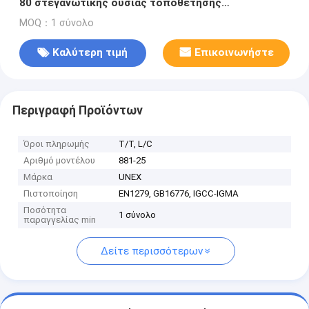
80 στεγανωτικής ουσίας τοποθέτησης
υαλοπινάκων συστατικής σιλικόνης δομική 000
MOQ：1 σύνολο
mPa.S
Καλύτερη τιμή
Επικοινωνήστε
Περιγραφή Προϊόντων
Όροι πληρωμής
T/T, L/C
Αριθμό μοντέλου
881-25
Μάρκα
UNEX
Πιστοποίηση
EN1279, GB16776, IGCC-IGMA
Ποσότητα
1 σύνολο
παραγγελίας min
Δείτε περισσότερων