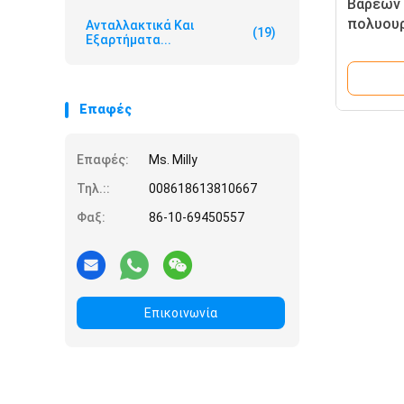
Βαρέων 
πολυουρ
Ανταλλακτικά Και
(19)
Εξαρτήματα...
πυρηνών
καστόρω
επεξεργ
Επαφές
Επαφές:
Ms. Milly
Τηλ.::
008618613810667
Φαξ:
86-10-69450557
Επικοινωνία