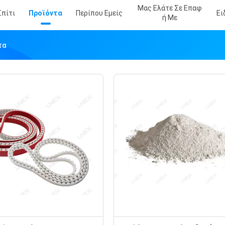
Μας Ελάτε Σε Επαφ
Σπίτι
Προϊόντα
Περίπου Εμείς
Ει
Ή Με
τα