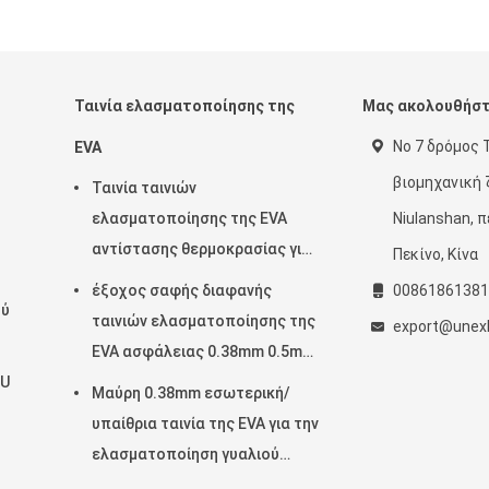
Ταινία ελασματοποίησης της
Μας ακολουθήσ
Νο 7 δρόμος 
EVA
βιομηχανική
Ταινία ταινιών
ελασματοποίησης της EVA
Niulanshan, π
αντίστασης θερμοκρασίας για
Πεκίνο, Κίνα
την επεξεργασία γυαλιού
έξοχος σαφής διαφανής
00861861381
ού
ταινιών ελασματοποίησης της
export@unexb
EVA ασφάλειας 0.38mm 0.5mm
TU
0.76mm για το γυαλί
Μαύρη 0.38mm εσωτερική/
υπαίθρια ταινία της EVA για την
ελασματοποίηση γυαλιού
μαλακή