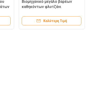
ιου
Βιομηχανικό μεγάλο βαρέων
μάτων
καθηκόντων φλυτζάνι
χανή
αναρρόφησης σιλικόνης
λαστιχένιο κενό
Καλύτερη Τιμή