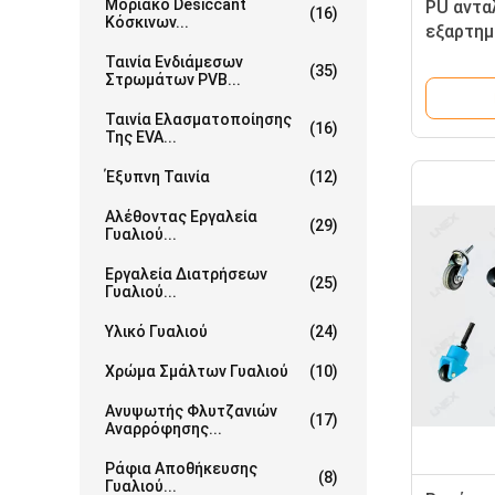
Μοριακό Desiccant
PU αντα
(16)
Κόσκινων...
εξαρτημ
ζώνη συ
Ταινία Ενδιάμεσων
(35)
αλέθοντ
Στρωμάτων PVB...
Ταινία Ελασματοποίησης
(16)
Της EVA...
Έξυπνη Ταινία
(12)
Αλέθοντας Εργαλεία
(29)
Γυαλιού...
Εργαλεία Διατρήσεων
(25)
Γυαλιού...
Υλικό Γυαλιού
(24)
Χρώμα Σμάλτων Γυαλιού
(10)
Ανυψωτής Φλυτζανιών
(17)
Αναρρόφησης...
Ράφια Αποθήκευσης
(8)
Γυαλιού...