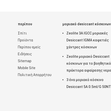
περίπου
μοριακό desiccant κόσκινων
Σπίτι
Zeolite 3A IGCC μοριακές
Προϊόντα
Desiccant IGMA καφετιές
Περίπου εμείς
χάντρες κόσκινων
Ειδήσεις
Zeolite μοριακό Desiccant
Sitemap
κόσκινων για το βοηθητικό
Mobile Site
πράκτορα αφαίρεσης νερ
Πολιτική Απορρήτου
3 ένα μοριακό κόσκινο
Desiccant 5A 0.5ml/G 50N