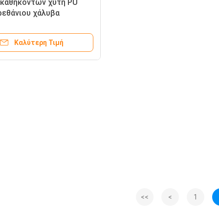
καθηκόντων χυτή PU
εθάνιου χάλυβα
 σιδήρου ρόδα
ν για τη μηχανή
Καλύτερη Τιμή
ασίας γυαλιού
<<
<
1