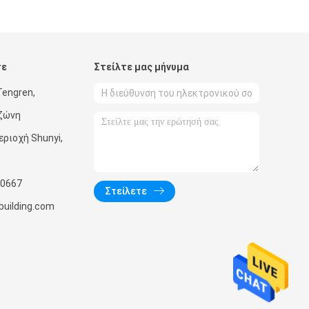
τε
Στείλτε μας μήνυμα
Tengren,
 ζώνη
εριοχή Shunyi,
0667
Στείλετε
uilding.com