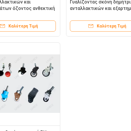
λλακτικών και
Γυαλίζοντας σκόνη δημήτρ
άτων όζοντος ανθεκτική
ανταλλακτικών και εξαρτη
γχρονισμού για την
UNEX για την αλέθοντας μη
ας μηχανή γυαλιού
γυαλιού
Καλύτερη Τιμή
Καλύτερη Τιμή