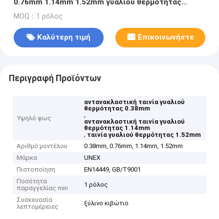
0.76mm 1.14mm 1.52mm γυαλιού θερμότητας
αντανακλαστική
MOQ：1 ρόλος
Καλύτερη τιμή
Επικοινωνήστε
Περιγραφή Προϊόντων
αντανακλαστική ταινία γυαλιού
θερμότητας 0.38mm
,
Υψηλό φως
αντανακλαστική ταινία γυαλιού
θερμότητας 1.14mm
,
ταινία γυαλιού θερμότητας 1.52mm
Αριθμό μοντέλου
0.38mm, 0.76mm, 1.14mm, 1.52mm
Μάρκα
UNEX
Πιστοποίηση
EN14449, GB/T9001
Ποσότητα
1 ρόλος
παραγγελίας min
Συσκευασία
ξύλινο κιβώτιο
λεπτομέρειες