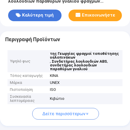
λουλουδιών παραθύρων γυαλιού φραγμών
τοποθέτησης υαλοπινάκων αργιλίου
Καλύτερη τιμή
Επικοινωνήστε
Περιγραφή Προϊόντων
της Γεωργίας φραγμοί τοποθέτησης
υαλοπινάκων
Υψηλό φως
,
,
Συνδετήρας λουλουδιών ABS
συνδετήρας λουλουδιών
παραθύρων γυαλιού
Τόπος καταγωγής
ΚΙΝΑ
Μάρκα
UNEX
Πιστοποίηση
ISO
Συσκευασία
Κιβώτιο
λεπτομέρειες
Δείτε περισσότερων