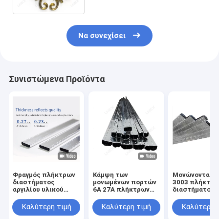
αργιλίου
Να συνεχίσει
Συνιστώμενα Προϊόντα
Φραγμός πλήκτρων
Κάμψη των
Μονώνοντας γ
διαστήματος
μονωμένων πορτών
3003 πλήκτρο
αργιλίου υλικού
6A 27A πλήκτρων
διαστήματος
παραθύρων για τη
διαστήματος
παραθύρων αρ
μόνωση του γυαλιού
πλαισίων
H26
Καλύτερη τιμή
Καλύτερη τιμή
Καλύτερη 
παραθύρων γυαλιού