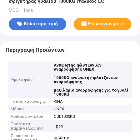
σφιγκτήρας γυαλιού 1000KG ιταλικός LC
MOQ：1pcs
Καλύτερη τιμή
Επικοινωνήστε
Περιγραφή Προϊόντων
Ανυψωτής φλυτζανιών
αναρρόφησης UNEX
,
1000KG ανυψωτής φλυτζανιών
Υψηλό φως
αναρρόφησης
,
μαξιλάρια αναρρόφησης για το γυαλί
1000KG
Τόπος καταγωγής
ΚΙΝΑ
Μάρκα
UNEX
Αριθμό μοντέλου
CJL1000KG
Ποσότητα
1pcs
παραγγελίας min
Συσκευασία
Κιβώτιο