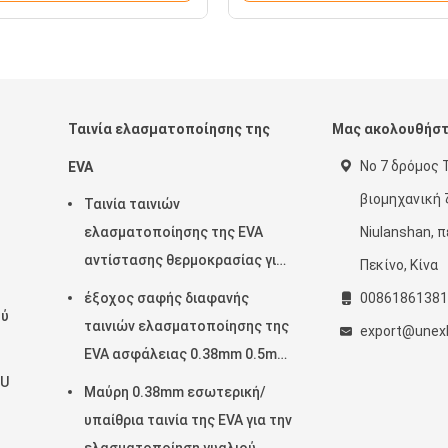
Ταινία ελασματοποίησης της
Μας ακολουθήσ
Νο 7 δρόμος 
EVA
βιομηχανική
Ταινία ταινιών
ελασματοποίησης της EVA
Niulanshan, π
αντίστασης θερμοκρασίας για
Πεκίνο, Κίνα
την επεξεργασία γυαλιού
έξοχος σαφής διαφανής
00861861381
ού
ταινιών ελασματοποίησης της
export@unexb
EVA ασφάλειας 0.38mm 0.5mm
TU
0.76mm για το γυαλί
Μαύρη 0.38mm εσωτερική/
υπαίθρια ταινία της EVA για την
ελασματοποίηση γυαλιού