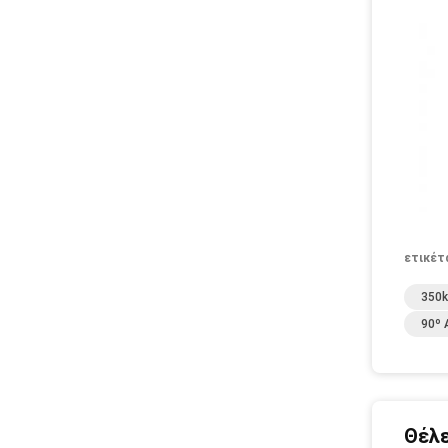
ετικέτ
350
90º
Θέλε