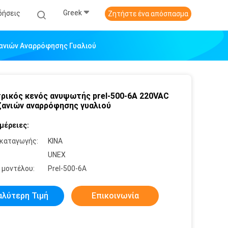
Greek
δήσεις
Ζητήστε ένα απόσπασμα
ανιών Αναρρόφησης Γυαλιού
ρικός κενός ανυψωτής prel-500-6A 220VAC
ανιών αναρρόφησης γυαλιού
μέρειες:
καταγωγής:
ΚΙΝΑ
:
UNEX
 μοντέλου:
Prel-500-6A
αλύτερη Τιμή
Επικοινωνία