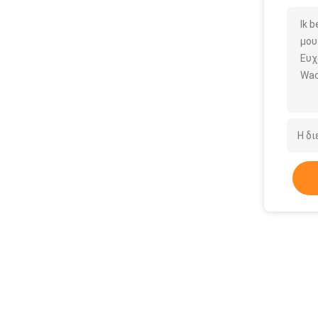
Ik 
μου
Ευχ
Wac