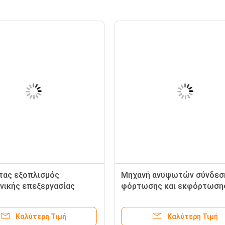
τας εξοπλισμός
Μηχανή ανυψωτών σύνδεσ
νικής επεξεργασίας
φόρτωσης και εκφόρτωση
ν φλόκων τοίχων
γυαλιού μορφής του U
Καλύτερη Τιμή
Καλύτερη Τιμή