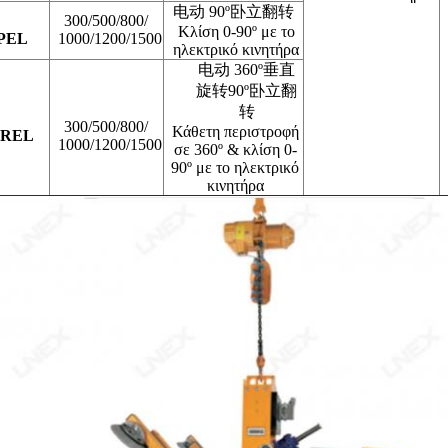
电动 90º卧立翻转
300/500/800/
Κλίση 0-90º με το
PEL
1000/1200/1500
ηλεκτρικό κινητήρα
电动 360º垂直
旋转90º卧立翻
转
300/500/800/
Κάθετη περιστροφή
PREL
1000/1200/1500
σε 360º & κλίση 0-
90º με το ηλεκτρικό
κινητήρα