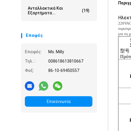
Περιγ
Ανταλλακτικά Και
(19)
Εξαρτήματα...
Ηλεκτ
220VAC 
περιστρ
για τις
Επαφές
型号
Επαφές:
Ms. Milly
Πρότ
Τηλ.::
008618613810667
Φαξ:
86-10-69450557
Επικοινωνία