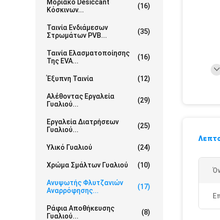
Μοριακό Desiccant
(16)
Κόσκινων...
Ταινία Ενδιάμεσων
(35)
Στρωμάτων PVB...
Ταινία Ελασματοποίησης
(16)
Της EVA...
Έξυπνη Ταινία
(12)
Αλέθοντας Εργαλεία
(29)
Γυαλιού...
Εργαλεία Διατρήσεων
(25)
Γυαλιού...
Λεπτο
Υλικό Γυαλιού
(24)
Χρώμα Σμάλτων Γυαλιού
(10)
Ό
Ανυψωτής Φλυτζανιών
(17)
Αναρρόφησης...
Ε
Ράφια Αποθήκευσης
(8)
Γυαλιού...