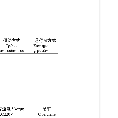
供给方式
悬臂吊方式
Τρόπος
Σύστημα
ανεφοδιασμού
γερανών
交流电 δύναμη
吊车
AC220V
Overcrane