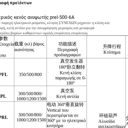
ραφή προϊόντων
ρικός κενός ανυψωτής prel-500-6A
παροχή ηλεκτρικού ρεύματος, κίνηση ΣΥΝΕΧΩΝ μηχανών η κλίση και
οφή, κενή αντλία για την απορρόφηση χειρισμός και μεταφορά
 μεγάλες βαρέων καθηκόντων ομαλές επιφάνειες επιφάνειας
参数
载重 (κλ) βάρος
功能描述
Στοιχεία
升降行程
ικανότητας
Περιγραφή
Κτύπημα
προδιαγραφών
υπο
真空发生器
180º卧立翻转
Κενή κλίση
PFL
350/500/800
παραγωγής σε 0-
180º
真空泵
300/500/800/
PL
Κενή αντλία
1000/1200/1500
电动 360º垂直旋转
Vertical που
300/500/800/
περιστρέφεται σε
环链葫芦
PRL
1000/1200/1500
360º με το ηλεκτρικό
Αλυσίδα
κινητήρα
ανελκυστήρων