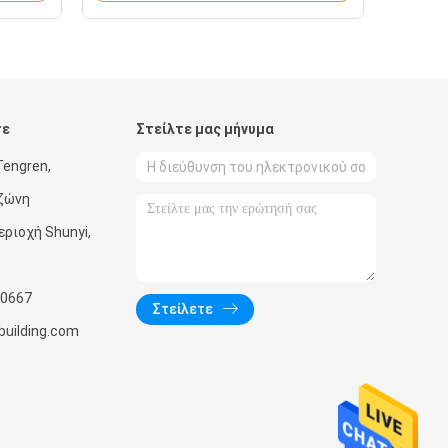
τε
Στείλτε μας μήνυμα
Tengren,
 ζώνη
εριοχή Shunyi,
0667
Στείλετε
uilding.com