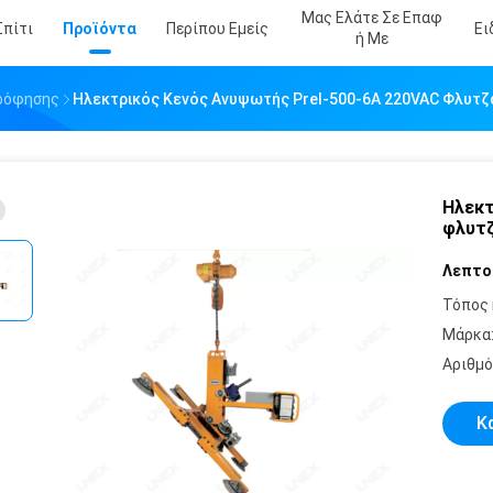
Μας Ελάτε Σε Επαφ
Σπίτι
Προϊόντα
Περίπου Εμείς
Ει
Ή Με
ρόφησης
Ηλεκτρικός Κενός Ανυψωτής Prel-500-6A 220VAC Φλυτζ
Ηλεκτ
φλυτζ
Λεπτο
Τόπος 
Μάρκα
Αριθμό
Κ