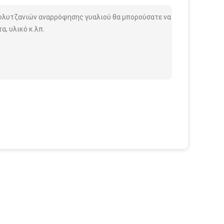
 φλυτζανιών αναρρόφησης γυαλιού θα μπορούσατε να
, υλικό κ.λπ.