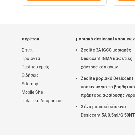
περίπου
μοριακό desiccant κόσκινων
Σπίτι
Zeolite 3A IGCC μοριακές
Προϊόντα
Desiccant IGMA καφετιές
Περίπου εμείς
χάντρες κόσκινων
Ειδήσεις
Zeolite μοριακό Desiccant
Sitemap
κόσκινων για το βοηθητικό
Mobile Site
πράκτορα αφαίρεσης νερ
Πολιτική Απορρήτου
3 ένα μοριακό κόσκινο
Desiccant 5A 0.5ml/G 50N