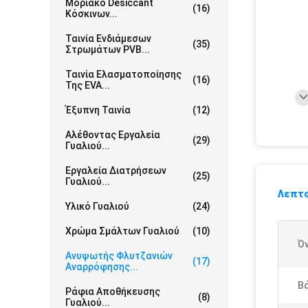
Μοριακό Desiccant
(16)
Κόσκινων...
Ταινία Ενδιάμεσων
(35)
Στρωμάτων PVB...
Ταινία Ελασματοποίησης
(16)
Της EVA...
Έξυπνη Ταινία
(12)
Αλέθοντας Εργαλεία
(29)
Γυαλιού...
Εργαλεία Διατρήσεων
(25)
Γυαλιού...
Λεπτο
Υλικό Γυαλιού
(24)
Χρώμα Σμάλτων Γυαλιού
(10)
Ό
Ανυψωτής Φλυτζανιών
(17)
Αναρρόφησης...
Β
Ράφια Αποθήκευσης
(8)
Γυαλιού...