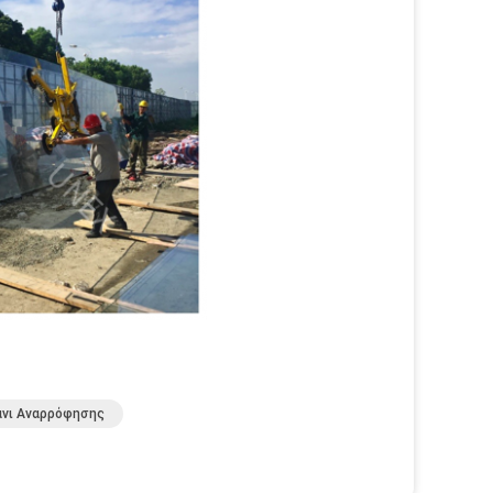
άνι Αναρρόφησης