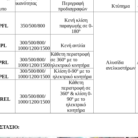
ικανότητας
Περιγραφή
Κτύπημα
υπο
προδιαγραφών
Κενή κλίση
PFL
350/500/800
παραγωγής σε 0-
180º
300/500/800/
PL
Κενή αντλία
1000/1200/1500
Κάθετη περιστροφή
300/500/800/
σε 360º με το
PRL
Αλυσίδα
1000/1200/1500
ηλεκτρικό κινητήρα
ανελκυστήρων
300/500/800/
Κλίση 0-90º με το
PEL
1000/1200/1500
ηλεκτρικό κινητήρα
Κάθετη
περιστροφή σε
360º & κλίση 0-
300/500/800/
PREL
90º με το
1000/1200/1500
ηλεκτρικό
κινητήρα
ΣΤΑΣΙΟ: