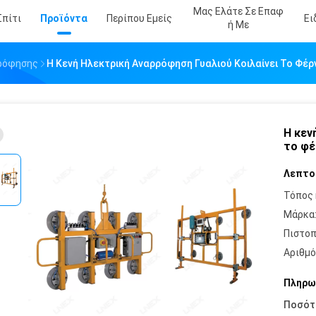
Μας Ελάτε Σε Επαφ
Σπίτι
Προϊόντα
Περίπου Εμείς
Ει
Ή Με
ρόφησης
Η Κενή Ηλεκτρική Αναρρόφηση Γυαλιού Κοιλαίνει Το Φέ
Η κεν
το φέ
Λεπτο
Τόπος 
Μάρκα
Πιστοπ
Αριθμό
Πληρω
Ποσότ