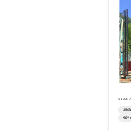
ετικέτ
350
90º