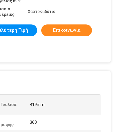
ελίας min:
υασία
Χαρτοκιβώτιο
έρειες:
αλύτερη Τιμή
Επικοινωνία
Γυαλιού:
419mm
360
τροφής: