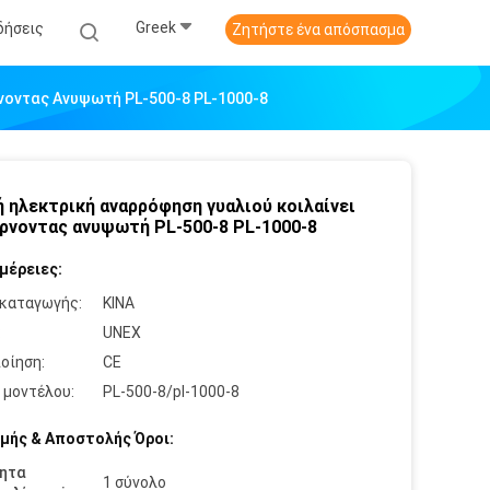
Greek
δήσεις
Ζητήστε ένα απόσπασμα
ρνοντας Ανυψωτή PL-500-8 PL-1000-8
ή ηλεκτρική αναρρόφηση γυαλιού κοιλαίνει
ρνοντας ανυψωτή PL-500-8 PL-1000-8
μέρειες:
καταγωγής:
ΚΙΝΑ
:
UNEX
οίηση:
CE
 μοντέλου:
PL-500-8/pl-1000-8
μής & Αποστολής Όροι:
ητα
1 σύνολο