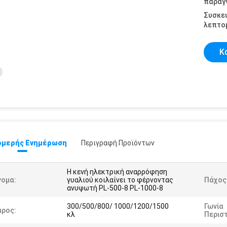
παραγγ
Συσκε
λεπτομ
Κ
μερής Ενημέρωση
Περιγραφή Προϊόντων
Η κενή ηλεκτρική αναρρόφηση
νομα:
γυαλιού κοιλαίνει το φέρνοντας
Πάχος 
ανυψωτή PL-500-8 PL-1000-8
300/500/800/ 1000/1200/1500
Γωνία
άρος:
κλ
Περισ