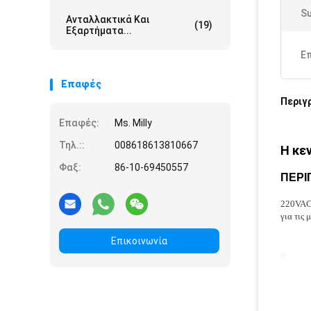
Su
Ανταλλακτικά Και
(19)
Εξαρτήματα...
Ε
Επαφές
Περιγ
Επαφές:
Ms. Milly
Τηλ.::
008618613810667
Η κε
Φαξ:
86-10-69450557
ΠΕΡΙ
220VAC 
για τις
Επικοινωνία