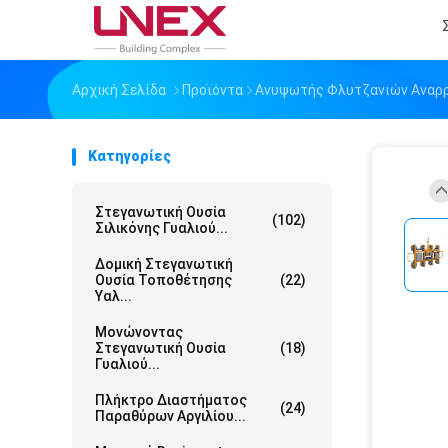
Αρχική Σελίδα
Προϊόντα
Ανυψωτής Φλυτζανιών Αναρ
Κατηγορίες
Στεγανωτική Ουσία
(102)
Σιλικόνης Γυαλιού...
Δομική Στεγανωτική
Ουσία Τοποθέτησης
(22)
Υαλ...
Μονώνοντας
Στεγανωτική Ουσία
(18)
Γυαλιού...
Πλήκτρο Διαστήματος
(24)
Παραθύρων Αργιλίου...