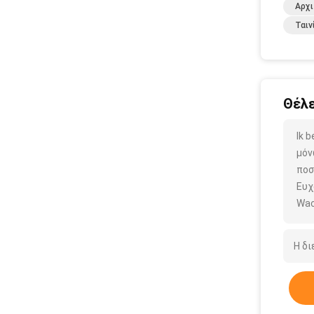
Αρχι
Ταιν
Θέλε
Ik 
μόν
ποσ
Ευχ
Wac