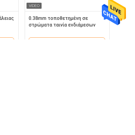
άλειας
0.38mm τοποθετημένη σε
στρώματα ταινία ενδιάμεσων
τα
στρωμάτων Pvb γυαλιού για
αυτοκίνητο
Καλύτερη Τιμή
τε
Στείλτε μας μήνυμα
Tengren,
 ζώνη
εριοχή Shunyi,