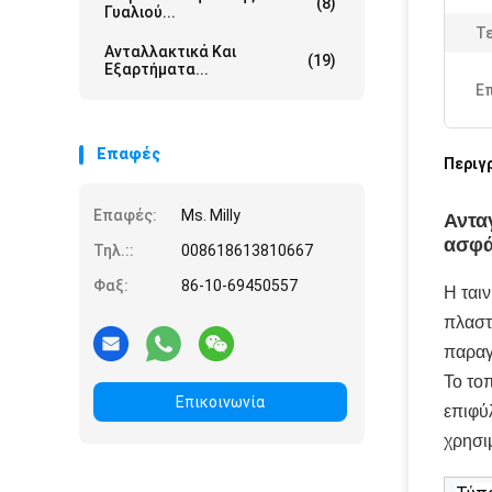
(8)
Γυαλιού...
Τε
Ανταλλακτικά Και
(19)
Εξαρτήματα...
Ε
Επαφές
Περιγ
Επαφές:
Ms. Milly
Αντα
ασφά
Τηλ.::
008618613810667
Φαξ:
86-10-69450557
Η ταιν
πλαστι
παραγ
Το το
Επικοινωνία
επιφύ
χρησιμ