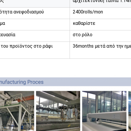
ος
αρχιτεκτονική ταινία 1.14
νότητα ανεφοδιασμού
2400rolls/mon
μα
καθαρίστε
κευασία
στο ρόλο
του προϊόντος στο ράφι
36months μετά από την ημ