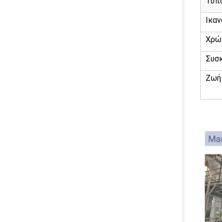
Τύπ
Ικα
Χρώ
Συσ
Ζωή 