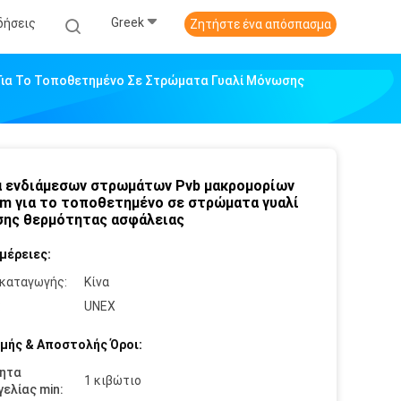
Greek
δήσεις
Ζητήστε ένα απόσπασμα
Για Το Τοποθετημένο Σε Στρώματα Γυαλί Μόνωσης
α ενδιάμεσων στρωμάτων Pvb μακρομορίων
m για το τοποθετημένο σε στρώματα γυαλί
ης θερμότητας ασφάλειας
μέρειες:
καταγωγής:
Κίνα
:
UNEX
μής & Αποστολής Όροι:
ητα
1 κιβώτιο
ελίας min: