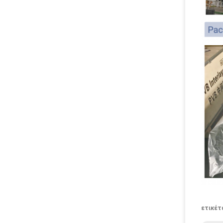
ετικέτ