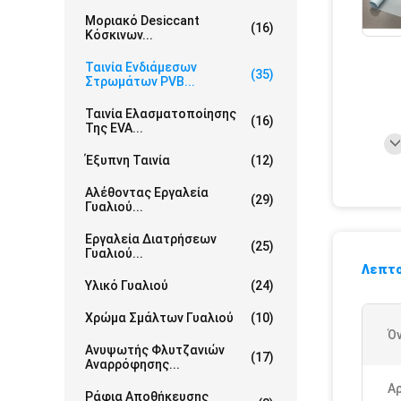
Μοριακό Desiccant
(16)
Κόσκινων...
Ταινία Ενδιάμεσων
(35)
Στρωμάτων PVB...
Ταινία Ελασματοποίησης
(16)
Της EVA...
Έξυπνη Ταινία
(12)
Αλέθοντας Εργαλεία
(29)
Γυαλιού...
Εργαλεία Διατρήσεων
(25)
Γυαλιού...
Λεπτο
Υλικό Γυαλιού
(24)
Χρώμα Σμάλτων Γυαλιού
(10)
Ό
Ανυψωτής Φλυτζανιών
(17)
Αναρρόφησης...
Α
Ράφια Αποθήκευσης