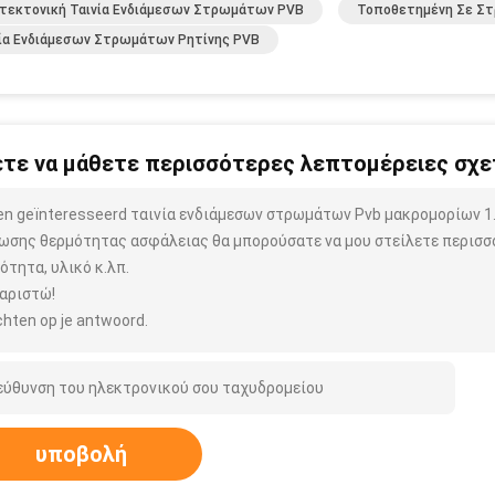
τεκτονική Ταινία Ενδιάμεσων Στρωμάτων PVB
Τοποθετημένη Σε Στ
ία Ενδιάμεσων Στρωμάτων Ρητίνης PVB
τε να μάθετε περισσότερες λεπτομέρειες σχετ
ben geïnteresseerd ταινία ενδιάμεσων στρωμάτων Pvb μακρομορίων 
ωσης θερμότητας ασφάλειας θα μπορούσατε να μου στείλετε περισσ
ότητα, υλικό κ.λπ.
αριστώ!
hten op je antwoord.
υποβολή