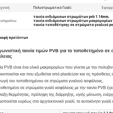
χνική:
Πολυστρωματικό Γυαλί
Εφαρμ
ταινία ενδιάμεσων στρωμάτων pvb 1.14mm
,
πισημαίνω:
ταινία ενδιάμεσων στρωμάτων μακρομορίων 
ταινία τοποθέτησης σε στρώματα γυαλιού p
ραφή προϊόντων
γωνιστική ταινία τιμών PVB για το τοποθετημένο σ
λειας
ία PVB είναι ένα υλικό μακρομορίων που γίνεται με την πολυβιν
κοποιείται και που εξωθείται από plasticizer και τις πρόσθετες 
ωγή του τοποθετημένου σε στρώματα γυαλιού ασφάλειας.
ποθετημένο σε στρώματα γυαλί ασφάλειας με την ταινία PVB έχ
λαξη θερμότητας, πρόληψη της διάρρηξης, υγιής μόνωση, ενέργε
οποιείται ευρέως στο αρχιτεκτονικό γυαλί, το αυτοκίνητο γυαλί