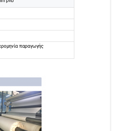
mm pvb
ερομηνία παραγωγής