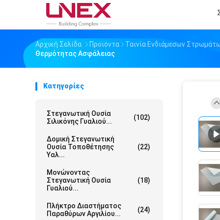
Αρχική Σελίδα
Προϊόντα
Ταινία Ενδιάμεσων Στρωμάτ
Θερμότητας Ασφάλειας
Κατηγορίες
Στεγανωτική Ουσία
(102)
Σιλικόνης Γυαλιού...
Δομική Στεγανωτική
Ουσία Τοποθέτησης
(22)
Υαλ...
Μονώνοντας
Στεγανωτική Ουσία
(18)
Γυαλιού...
Πλήκτρο Διαστήματος
(24)
Παραθύρων Αργιλίου...