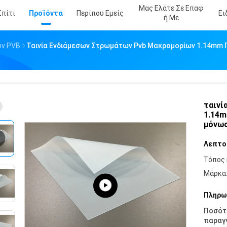
Μας Ελάτε Σε Επαφ
Σπίτι
Προϊόντα
Περίπου Εμείς
Ει
Ή Με
ων PVB
Ταινία Ενδιάμεσων Στρωμάτων Pvb Μακρομορίων 1.14mm 
ταινί
1.14m
μόνωσ
Λεπτο
Τόπος 
Μάρκα
Πληρω
Ποσότ
παραγγ