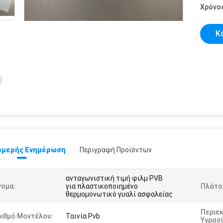
Χρόνο
Κ
μερής Ενημέρωση
Περιγραφή Προϊόντων
ανταγωνιστική τιμή φιλμ PVB
νομα:
για πλαστικοποιημένο
Πλάτο
θερμομονωτικό γυαλί ασφαλείας
Περιε
ριθμό Μοντέλου:
Ταινία Pvb
Υγρασί