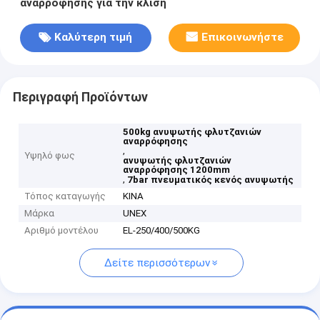
αναρρόφησης για την κλίση
Καλύτερη τιμή
Επικοινωνήστε
Περιγραφή Προϊόντων
500kg ανυψωτής φλυτζανιών
αναρρόφησης
,
Υψηλό φως
ανυψωτής φλυτζανιών
αναρρόφησης 1200mm
,
7bar πνευματικός κενός ανυψωτής
Τόπος καταγωγής
ΚΙΝΑ
Μάρκα
UNEX
Αριθμό μοντέλου
EL-250/400/500KG
Δείτε περισσότερων