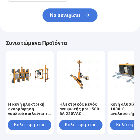
Να συνεχίσει
Συνιστώμενα Προϊόντα
Η κενή ηλεκτρική
Ηλεκτρικός κενός
Κενή αλυσίδα x
αναρρόφηση
ανυψωτής prel-500-
1000-8
γυαλιού κοιλαίνει το
6A 220VAC
ανελκυστήρω
φέρνοντας
φλυτζανιών
ανυψωτών 10
ανυψωτή PL-500-8
αναρρόφησης
φλυτζανιών
Καλύτερη τιμή
Καλύτερη τιμή
Καλύτερη 
PL-1000-8
γυαλιού
αναρρόφησης
μπαταριών γυ